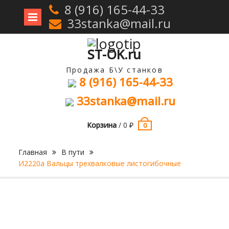
8 (916) 165-44-33
33stanka@mail.ru
Перейти
к
содержимому
ST-OK.ru
Продажа Б\У станков
8 (916) 165-44-33
33stanka@mail.ru
Корзина
/
0
₽
0
Главная
В пути
И2220а Вальцы трехвалковые листогибочные
Продан