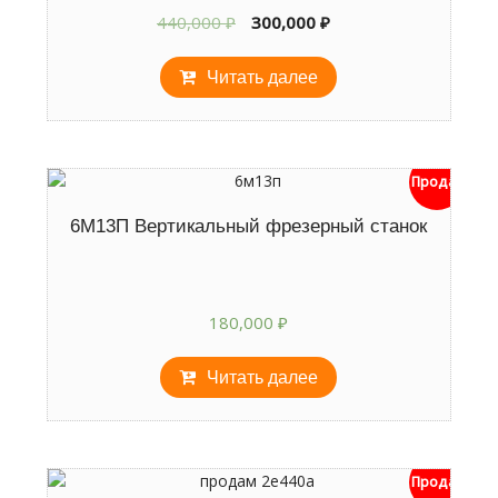
Первоначальная
Текущая
440,000
₽
300,000
₽
цена
цена:
составляла
300,000 ₽.
Читать далее
440,000 ₽.
Продан
6М13П Вертикальный фрезерный станок
180,000
₽
Читать далее
Продан