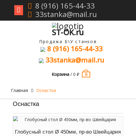
8 (916) 165-44-33
33stanka@mail.ru
Перейти
к
содержимому
ST-OK.ru
Продажа Б\У станков
8 (916) 165-44-33
33stanka@mail.ru
Корзина
/
0
₽
0
Главная
Оснастка
Оснастка
Глобусный стол Ø 450мм, пр-во Швейцария