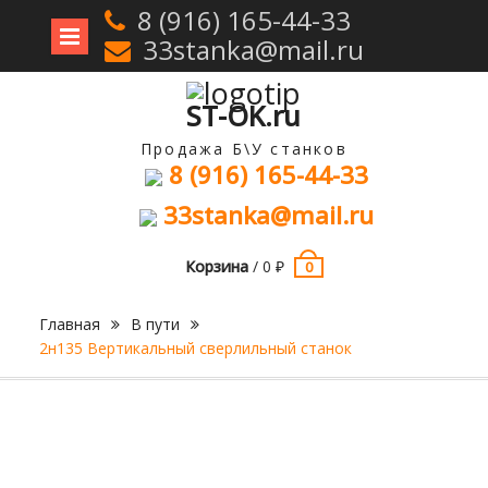
8 (916) 165-44-33
33stanka@mail.ru
Перейти
к
содержимому
ST-OK.ru
Продажа Б\У станков
8 (916) 165-44-33
33stanka@mail.ru
Корзина
/
0
₽
0
Главная
В пути
2н135 Вертикальный сверлильный станок
Продан