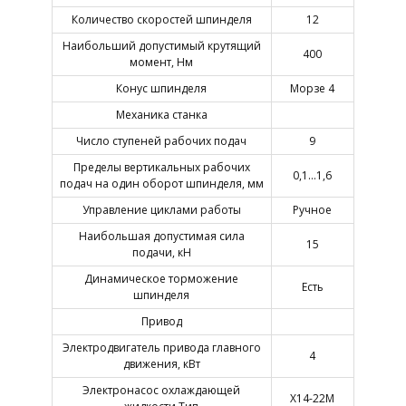
Количество скоростей шпинделя
12
Наибольший допустимый крутящий
400
момент, Нм
Конус шпинделя
Морзе 4
Механика станка
Число ступеней рабочих подач
9
Пределы вертикальных рабочих
0,1…1,6
подач на один оборот шпинделя, мм
Управление циклами работы
Ручное
Наибольшая допустимая сила
15
подачи, кН
Динамическое торможение
Есть
шпинделя
Привод
Электродвигатель привода главного
4
движения, кВт
Электронасос охлаждающей
Х14-22М