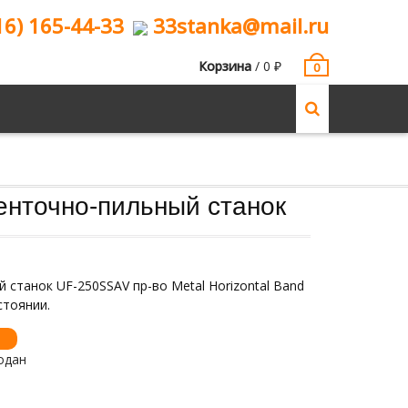
16) 165-44-33
33stanka@mail.ru
Корзина
/
0
₽
0
нточно-пильный станок
станок UF-250SSAV пр-во Metal Horizontal Band
стоянии.
одан