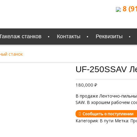
8 (9
Такелаж станков
Контакты
Реквизиты
ный станок
Продан
UF-250SSAV Ле
180,000
₽
В продаже Ленточно-пильный 
SAW. В хорошем рабочем со
Сообщить о поступлении
Категория:
В пути
Метка:
Пр