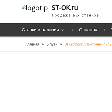
Перейти
ST-OK.ru
к
содержимому
Продажа Б\У станков
Станки в наличии
Оснастка
Главная
В пути
UF-250SSAV Ленточно-пиль