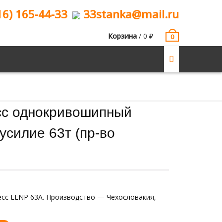
16) 165-44-33
33stanka@mail.ru
Корзина
/
0
₽
0
сс однокривошипный
усилие 63т (пр-во
сс LENP 63A. Производство — Чехословакия,