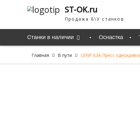
Перейти
ST-OK.ru
к
содержимому
Продажа Б\У станков
Станки в наличии
Оснастка
Главная
В пути
LENP 63A Пресс однокривош