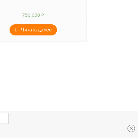
750,000
₽
Читать далее
e-mail: 33stanka@mail.ru
Телефон: 8 915 094 75 91