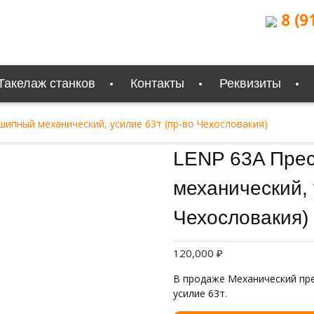
8 (9
Такелаж станков
Контакты
Реквизиты
ипный механический, усилие 63т (пр-во Чехословакия)
Продан
LENP 63A Пре
механический, 
Чехословакия)
120,000
₽
В продаже Механический пре
усилие 63т.