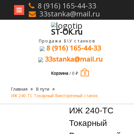
8 (916) 165-44-33
33stanka@mail.ru
Перейти
к
содержимому
ST-OK.ru
Продажа Б\У станков
8 (916) 165-44-33
33stanka@mail.ru
Корзина
/
0
₽
0
Главная
В пути
ИЖ 240-ТС Токарный Винторезный станок
Продан
ИЖ 240-ТС
Токарный