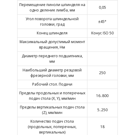
Перемещение пиноли шпинделя на
0,05
одно деление лимба, мм
Угол поворота шпиндельной
±45°
головки, град
Конец шпинделя
Конус ISO 50
Максимальный допустимый момент
вращения, Нм
Диаметр переднего подшипника,
мм
Наибольший диаметр резцовой
250
фрезерной головки, мм
Рабочий стол. Подачи
Пределы продольных и поперечных
16..800
подач стола (X, Y), мм/мин
Пределы вертикальных подач стола
5..250
(Z), мм/мин
Количество подач стола
(продольных, поперечных,
18
вертикальных)