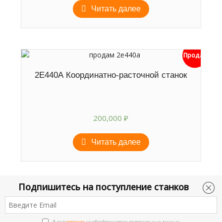
Читать далее
Продан
2Е440А Координатно-расточной станок
200,000
₽
Читать далее
Подпишитесь на поступление станков
Я даю
согласие
на обработку своих персональных данных.