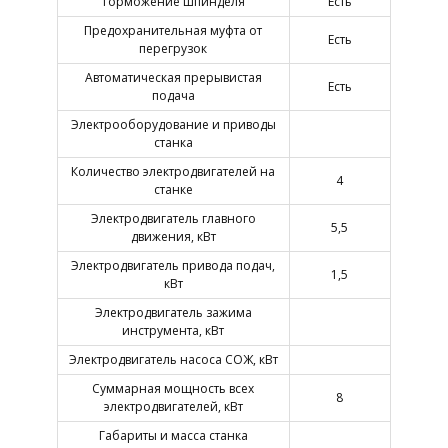
Торможение шпинделя
Есть
Предохранительная муфта от
Есть
перегрузок
Автоматическая прерывистая
Есть
подача
Электрооборудование и приводы
станка
Количество электродвигателей на
4
станке
Электродвигатель главного
5,5
движения, кВт
Электродвигатель привода подач,
1,5
кВт
Электродвигатель зажима
инструмента, кВт
Электродвигатель насоса СОЖ, кВт
Суммарная мощность всех
8
электродвигателей, кВт
Габариты и масса станка