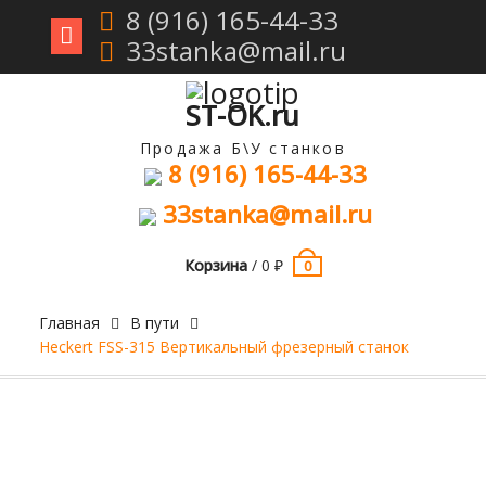
8 (916) 165-44-33
33stanka@mail.ru
Перейти
к
содержимому
ST-OK.ru
Продажа Б\У станков
8 (916) 165-44-33
33stanka@mail.ru
Корзина
/
0
₽
0
Главная
В пути
Heckert FSS-315 Вертикальный фрезерный станок
Продан