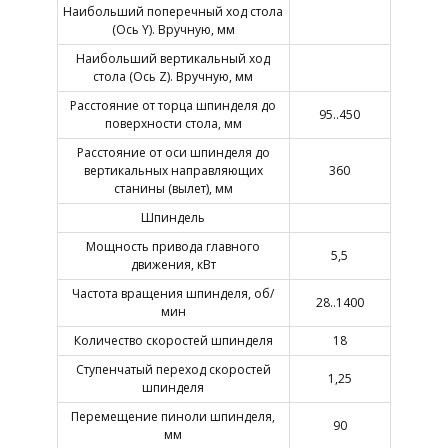
Наибольший поперечный ход стола
(Ось Y). Вручную, мм
Наибольший вертикальный ход
стола (Ось Z). Вручную, мм
Расстояние от торца шпинделя до
95..450
поверхности стола, мм
Расстояние от оси шпинделя до
вертикальных направляющих
360
станины (вылет), мм
Шпиндель
Мощность привода главного
5,5
движения, кВт
Частота вращения шпинделя, об/
28..1400
мин
Количество скоростей шпинделя
18
Ступенчатый переход скоростей
1,25
шпинделя
Перемещение пиноли шпинделя,
90
мм