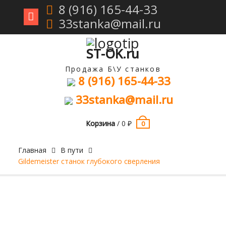
8 (916) 165-44-33
33stanka@mail.ru
Перейти
к
содержимому
ST-OK.ru
Продажа Б\У станков
8 (916) 165-44-33
33stanka@mail.ru
Корзина
/
0
₽
0
Главная
В пути
Gildemeister станок глубокого сверления
Продан