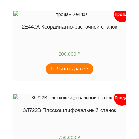
Продан
2Е440А Координатно-расточной станок
200,000
₽
Читать далее
Продан
3Л722В Плоскошлифовальный станок
750,000
₽