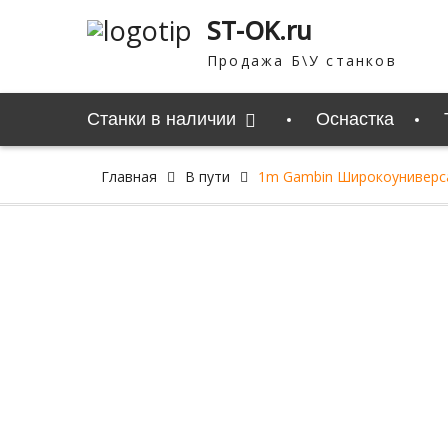
Перейти
ST-OK.ru
к
содержимому
Продажа Б\У станков
Станки в наличии
Оснастка
Главная
В пути
1m Gambin Широкоуниверс