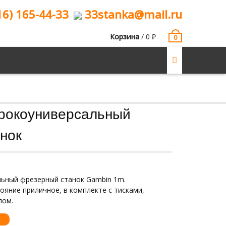
16) 165-44-33
33stanka@mail.ru
Корзина
/
0
₽
0
рокоуниверсальный
нок
ьный фрезерный станок Gambin 1m.
ояние приличное, в комплекте с тисками,
лом.