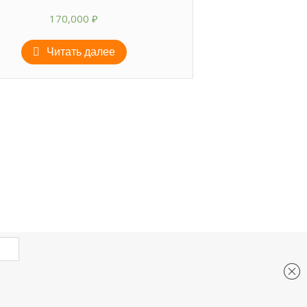
170,000
₽
Читать далее
e-mail: 33stanka@mail.ru
Телефон: 8 915 094 75 91