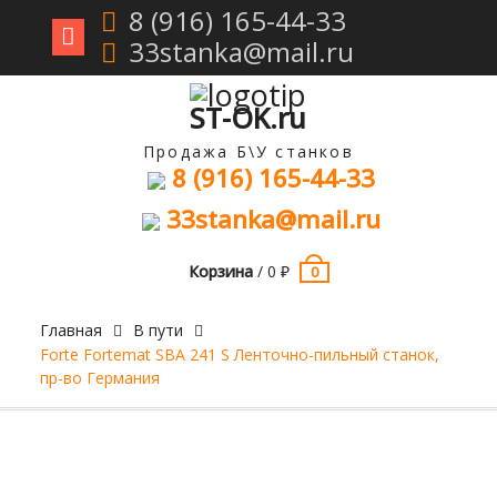
8 (916) 165-44-33
33stanka@mail.ru
Перейти
к
содержимому
ST-OK.ru
Продажа Б\У станков
8 (916) 165-44-33
33stanka@mail.ru
Корзина
/
0
₽
0
Главная
В пути
Forte Fortemat SBA 241 S Ленточно-пильный станок,
пр-во Германия
Продан