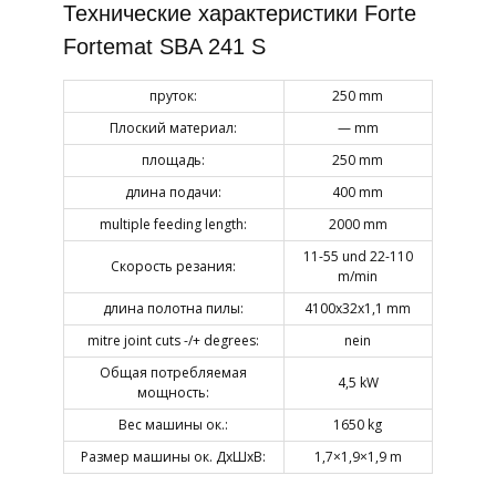
Технические характеристики Forte
Fortemat SBA 241 S
пруток:
250 mm
Плоский материал:
— mm
площадь:
250 mm
длина подачи:
400 mm
multiple feeding length:
2000 mm
11-55 und 22-110
Скорость резания:
m/min
длина полотна пилы:
4100x32x1,1 mm
mitre joint cuts -/+ degrees:
nein
Общая потребляемая
4,5 kW
мощность:
Вес машины ок.:
1650 kg
Размер машины ок. ДхШхВ:
1,7×1,9×1,9 m