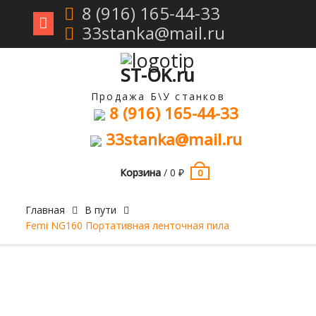
8 (916) 165-44-33
33stanka@mail.ru
Перейти
к
содержимому
ST-OK.ru
Продажа Б\У станков
8 (916) 165-44-33
33stanka@mail.ru
Корзина
/
0
₽
0
Главная
В пути
Femi NG160 Портативная ленточная пила
Продан