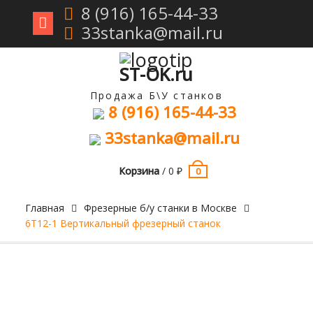
8 (916) 165-44-33
33stanka@mail.ru
Перейти
к
содержимому
ST-OK.ru
Продажа Б\У станков
8 (916) 165-44-33
33stanka@mail.ru
Корзина
/
0
₽
0
Главная
Фрезерные б/у станки в Москве
6Т12-1 Вертикальный фрезерный станок