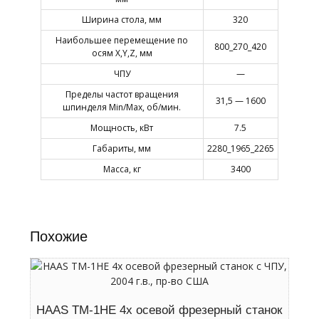
Ширина стола, мм
320
Наибольшее перемещение по
800_270_420
осям X,Y,Z, мм
ЧПУ
—
Пределы частот вращения
31,5 — 1600
шпинделя Min/Max, об/мин.
Мощность, кВт
7.5
Габариты, мм
2280_1965_2265
Масса, кг
3400
Похожие
HAAS TM-1HE 4х осевой фрезерный станок