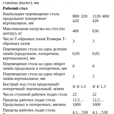
станины (вылет), мм
Рабочий стол
Наибольшее перемещение стола
800/ 320/
1120/ 400/
продольное/ поперечное/
420
420
вертикальное, мм
Максимальная нагрузка на стол (по
400
630
центру), кг
Число Т-образных пазов Размеры Т-
3
3
образных пазов
Перемещение стола на одно деление
лимба (продольное, поперечное,
0,05
0,05
вертикальное), мм
Перемещение стола на один оборот
6
6
лимба продольное и поперечное, мм
Перемещение стола на один оборот
2
2
лимба вертикальное, мм
Быстрый ход стола продольный/
4/ 4/ 1,3
4/ 4/ 1,3
поперечный/ вертикальный, м/мин
Число ступеней рабочих подач стола
22
22
Пределы рабочих подач стола.
12,5…
12,5…
Продольных и поперечных, мм/мин
1600
1600
Пределы рабочих подач стола.
4,1…530
4,1…530