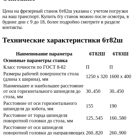
Цена на фрезерный станок 6т82ш указана с учетом погрузки
на ваш транспорт. Купить б/у станок можно после осмотра, в
будние дни с 9 до 18, более подробно смотрите в разделе
контакты.
Технические характеристики 6т82ш
Наименование параметра
6Т82Ш
6Т83Ш
Основные параметры станка
Класс точности по ГОСТ 8-82
П
П
Размеры рабочей поверхности стола
1250 х 320
1600 х 400
(длина х ширина), мм
Наименьшее и наибольшее расстояние
от оси горизонтального шпинделя до
30..450
30..450
стола, мм
Расстояние от оси горизонтального
155
190
шпинделя до хобота, мм
Расстояние от торца шпинделя
125..545
160..580
поворотной головки до стола, мм
Расстояние от оси шпинделя
поворотной головки до направляющих
260..820
260..900