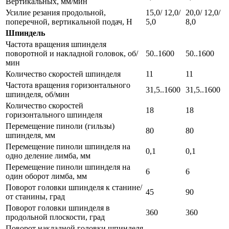
Вертикальных, мм/мин
Усилие резания продольной,
15,0/ 12,0/
20,0/ 12,0/
поперечной, вертикальной подач, Н
5,0
8,0
Шпиндель
Частота вращения шпинделя
поворотной и накладной головок, об/
50..1600
50..1600
мин
Количество скоростей шпинделя
11
11
Частота вращения горизонтального
31,5..1600
31,5..1600
шпинделя, об/мин
Количество скоростей
18
18
горизонтального шпинделя
Перемещение пиноли (гильзы)
80
80
шпинделя, мм
Перемещение пиноли шпинделя на
0,1
0,1
одно деление лимба, мм
Перемещение пиноли шпинделя на
6
6
один оборот лимба, мм
Поворот головки шпинделя к станине/
45
90
от станины, град
Поворот головки шпинделя в
360
360
продольной плоскости, град
Поворот накладной головки шпинделя