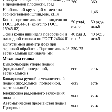
360
360
в продольной плоскости, град
Наибольший крутящий момент на
1,46
горизонтальном шпинделе, кН.м
Конец горизонтального шпинделя по
50 ряд4,
50 ряд4,
ГОСТ 24644-81 (конус по ГОСТ
исп.6
исп.6
15945-82)
Эскиз конца шпинделя поворотной и
40 ряд 3,
40 ряд 3,
накладной головки по ГОСТ 24644-81
исп.5
исп.5
Допустимый диаметр фрез при
черновой обработке. Горизонтальный/
250/ 75
вертикальный шпиндель, мм
Механика станка
Выключающие упоры подачи
(продольной, поперечной,
есть
есть
вертикальной)
Блокировка ручной и механической
подачи (продольной, поперечной,
есть
есть
вертикальной)
Блокировка раздельного включения
есть
есть
подачи
Автоматическая прерывистая подача
есть
есть
Продольная