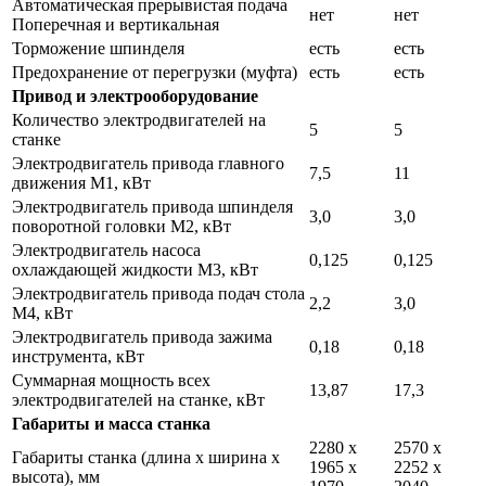
Автоматическая прерывистая подача
нет
нет
Поперечная и вертикальная
Торможение шпинделя
есть
есть
Предохранение от перегрузки (муфта)
есть
есть
Привод и электрооборудование
Количество электродвигателей на
5
5
станке
Электродвигатель привода главного
7,5
11
движения М1, кВт
Электродвигатель привода шпинделя
3,0
3,0
поворотной головки М2, кВт
Электродвигатель насоса
0,125
0,125
охлаждающей жидкости М3, кВт
Электродвигатель привода подач стола
2,2
3,0
М4, кВт
Электродвигатель привода зажима
0,18
0,18
инструмента, кВт
Суммарная мощность всех
13,87
17,3
электродвигателей на станке, кВт
Габариты и масса станка
2280 х
2570 х
Габариты станка (длина х ширина х
1965 х
2252 х
высота), мм