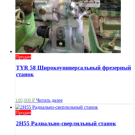
Продан
TYR 58 Широкоуниверсальный фрезерный
станок
100,000
₽
Читать далее
Продан
2Н55 Радиально-сверлильный станок