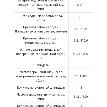
Быстрый ход стола продольный/
поперечный/ вертикальный, мм/
3/ 3/ 1
мин
Число ступеней рабочих подач
18
стола
Пределы рабочих подач.
25…1250
Продольных и поперечных, мм/мин
Пределы рабочих подач.
8,3…416,6
Вертикальных, мм/мин
Усилие резания продольной,
поперечной, вертикальной подач,
15,0/ 12,0/ 5,0
Н
Шпиндель
Частота вращения шпинделя
поворотной и накладной головок,
50..1600
об/мин
Количество скоростей шпинделя
11
Частота вращения шпинделя, об/
31,5..1600
мин
Количество скоростей шпинделя
18