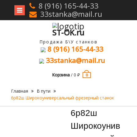
8 (916) 165-44-33
33stanka@mail.ru
Перейти
к
содержимому
ST-OK.ru
Продажа Б\У станков
8 (916) 165-44-33
33stanka@mail.ru
Корзина
/
0
₽
0
Главная
В пути
6р82ш Широкоуниверсальный фрезерный станок
Продан
6р82ш
Широкоунив