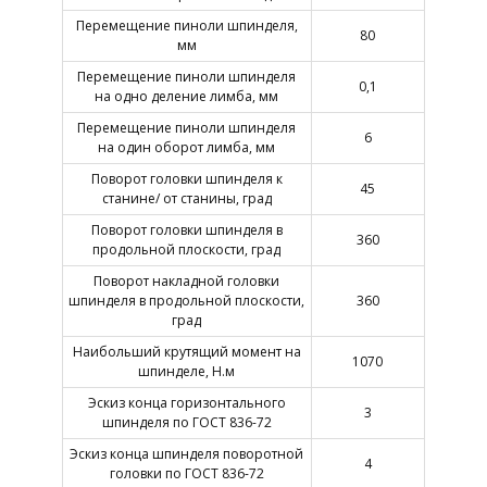
Перемещение пиноли шпинделя,
80
мм
Перемещение пиноли шпинделя
0,1
на одно деление лимба, мм
Перемещение пиноли шпинделя
6
на один оборот лимба, мм
Поворот головки шпинделя к
45
станине/ от станины, град
Поворот головки шпинделя в
360
продольной плоскости, град
Поворот накладной головки
шпинделя в продольной плоскости,
360
град
Наибольший крутящий момент на
1070
шпинделе, Н.м
Эскиз конца горизонтального
3
шпинделя по ГОСТ 836-72
Эскиз конца шпинделя поворотной
4
головки по ГОСТ 836-72