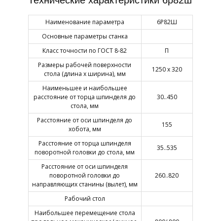
Технические характеристики 6р82ш
Наименование параметра
6Р82Ш
Основные параметры станка
Класс точности по ГОСТ 8-82
П
Размеры рабочей поверхности
1250 х 320
стола (длина х ширина), мм
Наименьшее и наибольшее
расстояние от торца шпинделя до
30..450
стола, мм
Расстояние от оси шпинделя до
155
хобота, мм
Расстояние от торца шпинделя
35..535
поворотной головки до стола, мм
Расстояние от оси шпинделя
поворотной головки до
260..820
направляющих станины (вылет), мм
Рабочий стол
Наибольшее перемещение стола