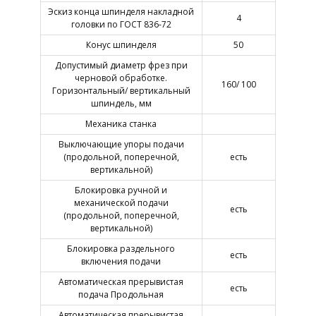
Эскиз конца шпинделя накладной
4
головки по ГОСТ 836-72
Конус шпинделя
50
Допустимый диаметр фрез при
черновой обработке.
160/ 100
Горизонтальный/ вертикальный
шпиндель, мм
Механика станка
Выключающие упоры подачи
(продольной, поперечной,
есть
вертикальной)
Блокировка ручной и
механической подачи
есть
(продольной, поперечной,
вертикальной)
Блокировка раздельного
есть
включения подачи
Автоматическая прерывистая
есть
подача Продольная
Автоматическая прерывистая