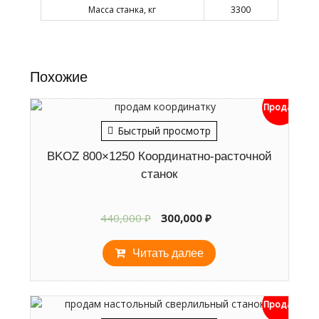
Масса станка, кг
3300
Похожие
Продан
Быстрый просмотр
BKOZ 800×1250 Координатно-расточной
станок
Первоначальная
Текущая
440,000
₽
300,000
₽
цена
цена:
составляла
300,000 ₽.
Читать далее
440,000 ₽.
Продан