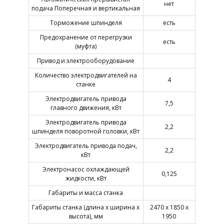
нет
подача Поперечная и вертикальная
Торможение шпинделя
есть
Предохранение от перегрузки
есть
(муфта)
Привод и электрооборудование
Количество электродвигателей на
4
станке
Электродвигатель привода
7,5
главного движения, кВт
Электродвигатель привода
2,2
шпинделя поворотной головки, кВт
Электродвигатель привода подач,
2,2
кВт
Электронасос охлаждающей
0,125
жидкости, кВт
Габариты и масса станка
Габариты станка (длина х ширина х
2470 х 1850 х
высота), мм
1950