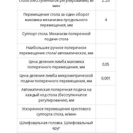
стола (бесступенчатое регулирование), м/
2..25
мин
Перемещение стола за один оборот
маховика механизма продольного
4
перемещения, мм
Суппорт стола. Механизм поперечной
подачи стола
Наибольшее ручное поперечное
перемещение стола/ автоматическое, мм
Цена деления лимба маховика
0,05
поперечного перемещения, мм
Цена деления лимба микрометрической
0,001
подачи поперечного перемещения, мм
Автоматическая поперечная подача на
каждый ход стола (бесступенчатое
регулирование), мм
Ускоренное перемещение крестового
суппорта стола, м/мин
Шлифовальная головка. Шлифовальный
круг