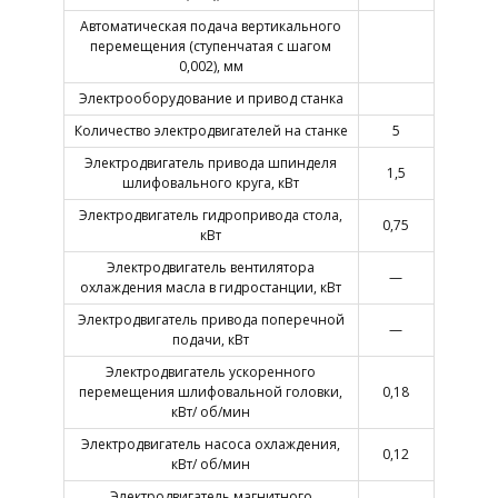
Автоматическая подача вертикального
перемещения (ступенчатая с шагом
0,002), мм
Электрооборудование и привод станка
Количество электродвигателей на станке
5
Электродвигатель привода шпинделя
1,5
шлифовального круга, кВт
Электродвигатель гидропривода стола,
0,75
кВт
Электродвигатель вентилятора
—
охлаждения масла в гидростанции, кВт
Электродвигатель привода поперечной
—
подачи, кВт
Электродвигатель ускоренного
перемещения шлифовальной головки,
0,18
кВт/ об/мин
Электродвигатель насоса охлаждения,
0,12
кВт/ об/мин
Электродвигатель магнитного