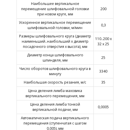
Наибольшее вертикальное
перемещение шлифовальной головки
200
при новом круге, мм
Ускоренное вертикальное перемещение
0,3
шлифовальной головки, м/мин
Размеры шлифовального круга (диаметр
110..200 х
наименьший..наибольший х диаметр
32 х 25
посадочного отверстия х высота), мм
Диаметр конца шлифовального
25
шпинделя, мм
Число оборотов шлифовального круга в
3340
минуту
Наибольшая скорость резания, м/с
35
Цена деления лимба маховика
вертикального перемещения, мм
Цена деления лимба тонкой
0,0005
вертикальной подачи, мм
Автоматическая подача вертикального
перемещения (ступенчатая с шагом
0,005), мм