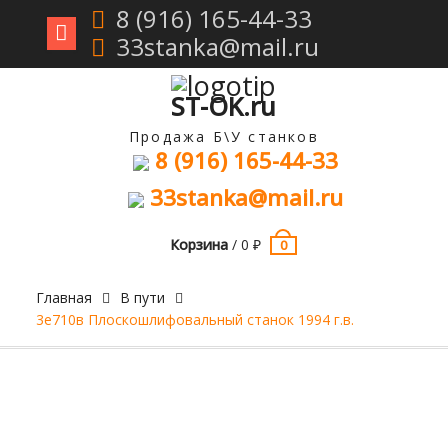
8 (916) 165-44-33
33stanka@mail.ru
Перейти
к
содержимому
ST-OK.ru
Продажа Б\У станков
8 (916) 165-44-33
33stanka@mail.ru
Корзина
/
0
₽
0
Главная
В пути
3е710в Плоскошлифовальный станок 1994 г.в.
Продан