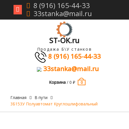
8 (916) 165-44-33
33stanka@mail.ru
Перейти
к
содержимому
ST-OK.ru
Продажа Б\У станков
8 (916) 165-44-33
33stanka@mail.ru
Корзина
/
0
₽
0
Главная
В пути
3Б153У Полуавтомат Круглошлифовальный
Продан