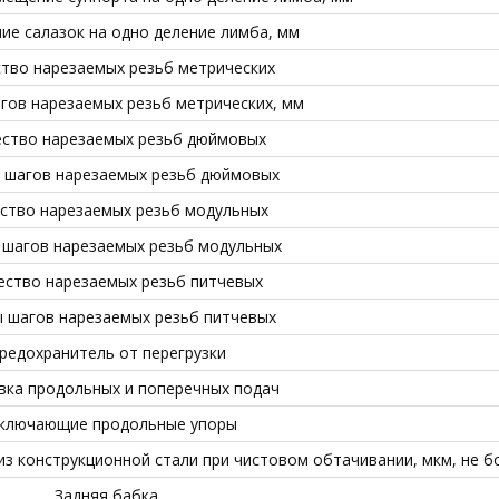
е салазок на одно деление лимба, мм
тво нарезаемых резьб метрических
гов нарезаемых резьб метрических, мм
ство нарезаемых резьб дюймовых
 шагов нарезаемых резьб дюймовых
ство нарезаемых резьб модульных
 шагов нарезаемых резьб модульных
ество нарезаемых резьб питчевых
 шагов нарезаемых резьб питчевых
редохранитель от перегрузки
вка продольных и поперечных подач
ключающие продольные упоры
з конструкционной стали при чистовом обтачивании, мкм, не б
Задняя бабка