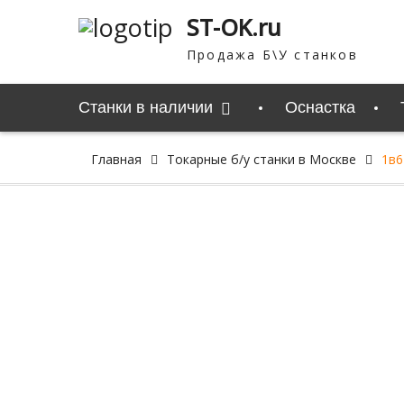
Перейти
ST-OK.ru
к
содержимому
Продажа Б\У станков
Станки в наличии
Оснастка
Главная
Токарные б/у станки в Москве
1в6