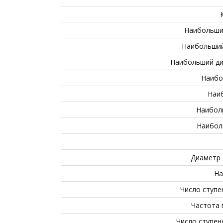
Наибольший
Наибольший
Наибольший ди
Наибо
Наи
Наиболь
Наиболь
Диаметр 
На
Число ступе
Частота 
Число ступен