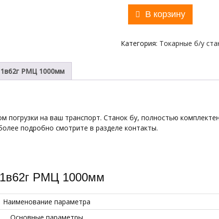
Количество
В корзину
товара
1в62г
Токарный
Категория:
Токарные б/у ста
Винторезный
станок
РМЦ
 1в62г РМЦ 1000мм
1000
мм,
с
ГАПом
ом погрузки на ваш транспорт. Станок бу, полностью комплектен
 более подробно смотрите в разделе контакты.
и 1в62г РМЦ 1000мм
Наименование параметра
Основные параметры