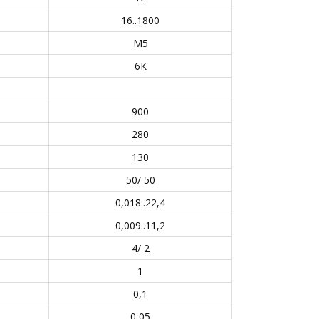
16..1800
М5
6К
900
280
130
50/ 50
0,018..22,4
0,009..11,2
4/ 2
1
0,1
0,05