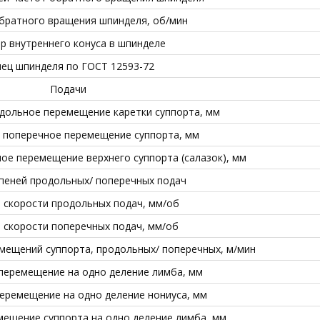
братного вращения шпинделя, об/мин
р внутреннего конуса в шпинделе
ец шпинделя по ГОСТ 12593-72
Подачи
дольное перемещение каретки суппорта, мм
 поперечное перемещение суппорта, мм
е перемещение верхнего суппорта (салазок), мм
пеней продольных/ поперечных подач
 скорости продольных подач, мм/об
 скорости поперечных подач, мм/об
мещений суппорта, продольных/ поперечных, м/мин
перемещение на одно деление лимба, мм
еремещение на одно деление нониуса, мм
ещение суппорта на одно деление лимба, мм