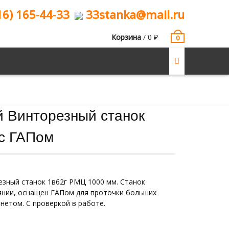
16) 165-44-33
33stanka@mail.ru
Корзина
/
0
₽
0
й Винторезный станок
с ГАПом
зный станок 1в62г РМЦ 1000 мм. Станок
янии, оснащен ГАПом для проточки больших
нетом. С проверкой в работе.