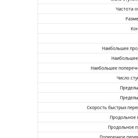
Частота о
Разме
Кон
Наибольшее про
Наибольшее
Наибольшее поперечно
Число сту
Пределы
Пределы
Скорость быстрых пере
Продольное 
Продольное п
Поперечное перем