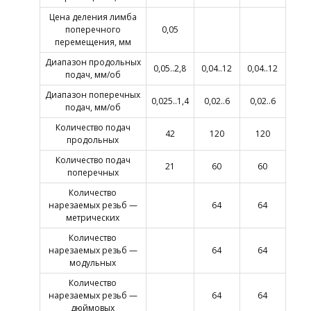
Цена деления лимба
поперечного
0,05
перемещения, мм
Диапазон продольных
0,05..2,8
0,04..12
0,04..12
подач, мм/об
Диапазон поперечных
0,025..1,4
0,02..6
0,02..6
подач, мм/об
Количество подач
42
120
120
продольных
Количество подач
21
60
60
поперечных
Количество
нарезаемых резьб —
64
64
метрических
Количество
нарезаемых резьб —
64
64
модульных
Количество
нарезаемых резьб —
64
64
дюймовых