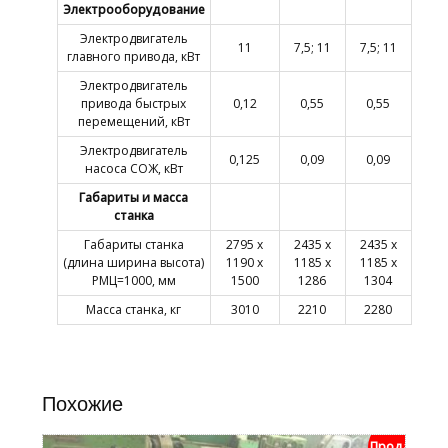
Электрооборудование
Электродвигатель
11
7,5; 11
7,5; 11
главного привода, кВт
Электродвигатель
привода быстрых
0,12
0,55
0,55
перемещений, кВт
Электродвигатель
0,125
0,09
0,09
насоса СОЖ, кВт
Габариты и масса
станка
Габариты станка
2795 х
2435 х
2435 х
(длина ширина высота)
1190 х
1185 х
1185 х
РМЦ=1000, мм
1500
1286
1304
Масса станка, кг
3010
2210
2280
Похожие
Продан