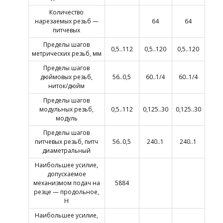
Количество
нарезаемых резьб —
64
64
питчевых
Пределы шагов
0,5..112
0,5..120
0,5..120
метрических резьб, мм
Пределы шагов
дюймовых резьб,
56..0,5
60..1/4
60..1/4
ниток/дюйм
Пределы шагов
модульных резьб,
0,5..112
0,125..30
0,125..30
модуль
Пределы шагов
питчевых резьб, питч
56..0,5
240..1
240..1
диаметральный
Наибольшее усилие,
допускаемое
механизмом подач на
5884
резце — продольное,
Н
Наибольшее усилие,