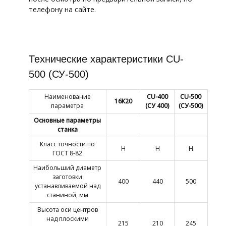
телефону на сайте.
Технические характеристики CU-
500 (СУ-500)
Наименование
CU-400
CU-500
16К20
параметра
(СУ 400)
(СУ-500)
Основные параметры
станка
Класс точности по
Н
Н
Н
ГОСТ 8-82
Наибольший диаметр
заготовки
400
440
500
устанавливаемой над
станиной, мм
Высота оси центров
над плоскими
215
210
245