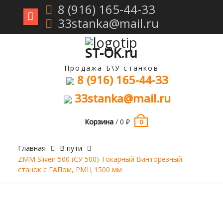
8 (916) 165-44-33
33stanka@mail.ru
Перейти
к
содержимому
ST-OK.ru
Продажа Б\У станков
8 (916) 165-44-33
33stanka@mail.ru
Корзина
/
0
₽
0
Главная
В пути
ZMM Sliven 500 (СУ 500) Токарный Винторезный
станок с ГАПом, РМЦ 1500 мм
Продан