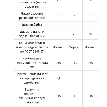
25
30
30
оси центров (высота
резца), мм
Число резцов в
4
4
4
резцовой головке
Задняя бабка
Диаметр пиноли
70
70
задней бабки, мм
Конус отверстия в
пиноли задней бабки
Морзе 5
Морзе 5
Морзе 5
по ГОСТ 2847-67
Наибольшее
перемещение пиноли,
150
180
180
мм
Перемещение пиноли
на одно деление
0,1
лимба, мм
Величина
поперечного
±15
±10
±10
смещения корпуса
бабки, мм