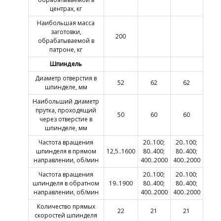
центрах, кг
Наибольшая масса
заготовки,
200
обрабатываемой в
патроне, кг
Шпиндель
Диаметр отверстия в
52
62
62
шпинделе, мм
Наибольший диаметр
прутка, проходящий
50
60
60
через отверстие в
шпинделе, мм
Частота вращения
20..100;
20..100;
шпинделя в прямом
12,5..1600
80..400;
80..400;
направлении, об/мин
400..2000
400..2000
Частота вращения
20..100;
20..100;
шпинделя в обратном
19..1900
80..400;
80..400;
направлении, об/мин
400..2000
400..2000
Количество прямых
22
21
21
скоростей шпинделя