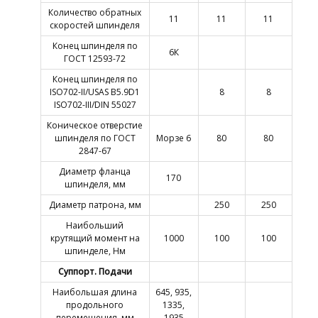
Количество обратных
11
11
11
скоростей шпинделя
Конец шпинделя по
6К
ГОСТ 12593-72
Конец шпинделя по
ISO702-II/USAS B5.9D1
8
8
ISO702-III/DIN 55027
Коническое отверстие
шпинделя по ГОСТ
Морзе 6
80
80
2847-67
Диаметр фланца
170
шпинделя, мм
Диаметр патрона, мм
250
250
Наибольший
крутящий момент на
1000
100
100
шпинделе, Нм
Суппорт. Подачи
Наибольшая длина
645, 935,
продольного
1335,
перемещения, мм
1935