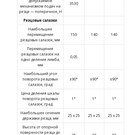
допускаемое
3530
механизмом подач на
резце — поперечное, Н
Резцовые салазки
Наибольшее
перемещение
150
140
140
резцовых салазок, мм
Перемещение
резцовых салазок на
0,05
одно деление лимба,
мм
Наибольший угол
поворота резцовых
±90°
±90°
±90°
салазок, град
Цена деления шкалы
поворота резцовых
1°
1°
1°
салазок, град
Наибольшее сечение
25 х 25
25 х 25
25 х 25
державки резца, мм
Высота от опорной
поверхности резца до