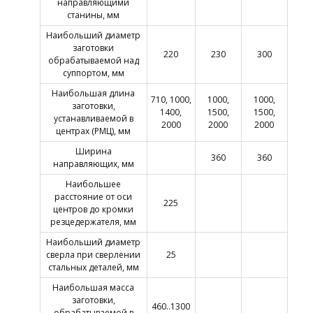
направляющими
станины, мм
Наибольший диаметр
заготовки
220
230
300
обрабатываемой над
суппортом, мм
Наибольшая длина
710, 1000,
1000,
1000,
заготовки,
1400,
1500,
1500,
устанавливаемой в
2000
2000
2000
центрах (РМЦ), мм
Ширина
360
360
направляющих, мм
Наибольшее
расстояние от оси
225
центров до кромки
резцедержателя, мм
Наибольший диаметр
сверла при сверлении
25
стальных деталей, мм
Наибольшая масса
заготовки,
460..1300
обрабатываемой в