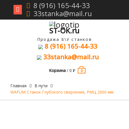
8 (916) 165-44-33
33stanka@mail.ru
Перейти
к
содержимому
ST-OK.ru
Продажа Б\У станков
8 (916) 165-44-33
33stanka@mail.ru
Корзина
/
0
₽
0
Главная
В пути
WAFUM Станок Глубокого сверления, РМЦ 2000 мм
Продан