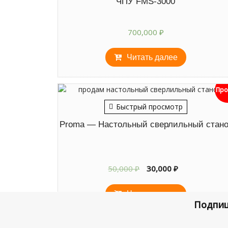
ЧПУ FMS-3000
700,000
₽
Читать далее
Про
Быстрый просмотр
Proma — Настольный сверлильный стано
Первоначальная
Текущая
50,000
₽
30,000
₽
цена
цена:
составляла
30,000 ₽.
Читать далее
50,000 ₽.
Подпиш