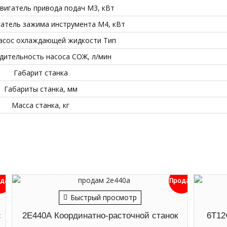
вигатель привода подач М3, кВт
атель зажима инструмента М4, кВт
асос охлаждающей жидкости Тип
дительность насоса СОЖ, л/мин
Габарит станка
Габариты станка, мм
Масса станка, кг
дан
Продан
Быстрый просмотр
с
2Е440А Координатно-расточной станок
6Т12