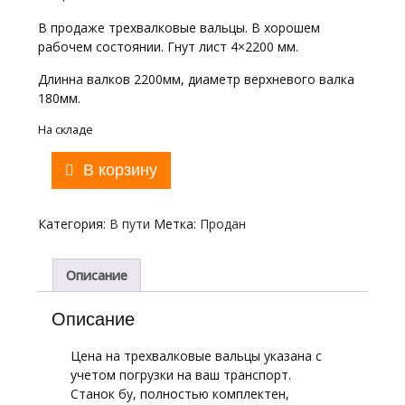
В продаже трехвалковые вальцы. В хорошем
рабочем состоянии. Гнут лист 4×2200 мм.
Длинна валков 2200мм, диаметр верхневого валка
180мм.
На складе
Количество
В корзину
товара
Вальцы
трехвалковые,
Категория:
В пути
Метка:
Продан
гнут
4x2200мм
(аналог
Описание
ИБ2216)
Описание
Цена на трехвалковые вальцы указана с
учетом погрузки на ваш транспорт.
Станок бу, полностью комплектен,