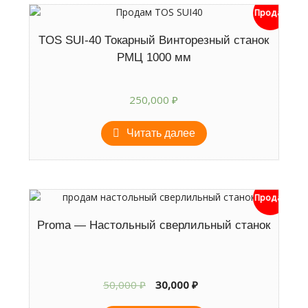
Продан
TOS SUI-40 Токарный Винторезный станок
РМЦ 1000 мм
250,000
₽
Читать далее
Продан
Proma — Настольный сверлильный станок
Первоначальная
Текущая
50,000
₽
30,000
₽
цена
цена: