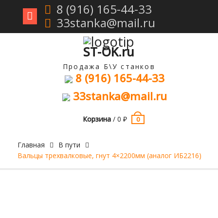
8 (916) 165-44-33
33stanka@mail.ru
Перейти
к
содержимому
ST-OK.ru
Продажа Б\У станков
8 (916) 165-44-33
33stanka@mail.ru
Корзина
/
0
₽
0
Главная
В пути
Вальцы трехвалковые, гнут 4×2200мм (аналог ИБ2216)
Продан