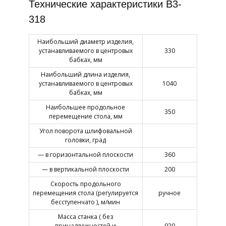
Технические характеристики В3-
318
Наибольший диаметр изделия,
устанавливаемого в центровых
330
бабках, мм
Наибольший длина изделия,
устанавливаемого в центровых
1040
бабках, мм
Наибольшее продольное
350
перемещение стола, мм
Угол поворота шлифовальной
головки, град
— в горизонтальной плоскости
360
— в вертикальной плоскости
200
Скорость продольного
перемещения стола (регулируется
ручное
бесступенчато ), м/мин
Масса станка ( без
принадлежностей и
920