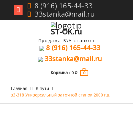
8 (916) 165-44-33
33stanka@mail.ru
Перейти
к
содержимому
ST-OK.ru
Продажа Б\У станков
8 (916) 165-44-33
33stanka@mail.ru
Корзина
/
0
₽
0
Главная
В пути
в3-318 Универсальный заточной станок 2000 г.в.
Продан