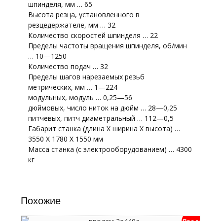
шпинделя, мм … 65
Высота резца, установленного в
резцедержателе, мм … 32
Количество скоростей шпинделя … 22
Пределы частоты вращения шпинделя, об/мин
… 10—1250
Количество подач … 32
Пределы шагов нарезаемых резьб
метрических, мм … 1—224
модульных, модуль … 0,25—56
дюймовых, число ниток на дюйм … 28—0,25
питчевых, питч диаметральный … 112—0,5
Габарит станка (длина Х ширина Х высота) …
3550 X 1780 Х 1550 мм
Масса станка (с электрооборудованием) … 4300
кг
Похожие