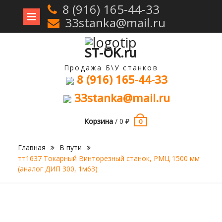
8 (916) 165-44-33
33stanka@mail.ru
Перейти
к
содержимому
ST-OK.ru
Продажа Б\У станков
8 (916) 165-44-33
33stanka@mail.ru
Корзина
/
0
₽
0
Главная
В пути
тт1637 Токарный Винторезный станок, РМЦ 1500 мм
(аналог ДИП 300, 1м63)
Продан