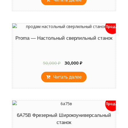
Продан
Proma — Настольный сверлильный станок
Первоначальная
Текущая
50,000
₽
30,000
₽
цена
цена:
составляла
30,000 ₽.
Читать далее
50,000 ₽.
Продан
6А75В Фрезерный Широкоуниверсальный
станок