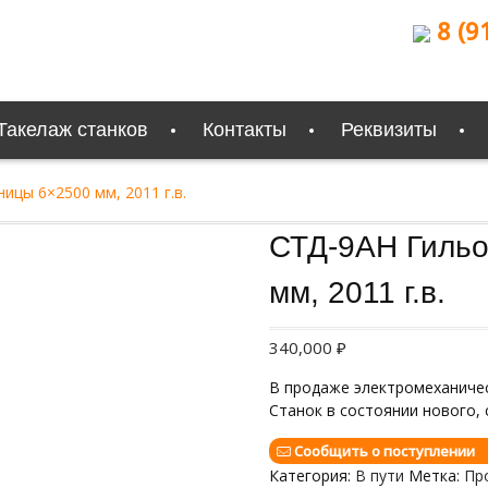
8 (9
Такелаж станков
Контакты
Реквизиты
цы 6×2500 мм, 2011 г.в.
Продан
СТД-9АН Гильо
мм, 2011 г.в.
340,000
₽
В продаже электромеханиче
Станок в состоянии нового, с
Сообщить о поступлении
Категория:
В пути
Метка:
Пр