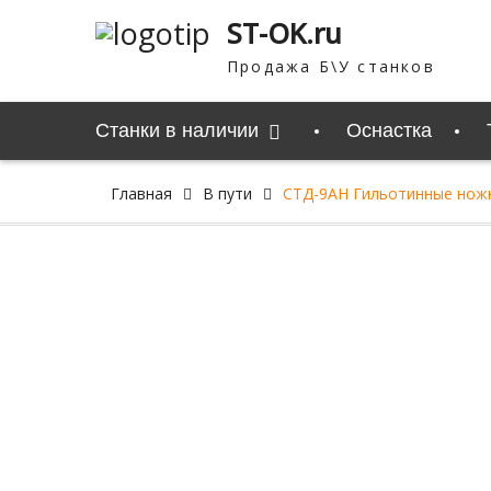
Перейти
ST-OK.ru
к
содержимому
Продажа Б\У станков
Станки в наличии
Оснастка
Главная
В пути
СТД-9АН Гильотинные ножни