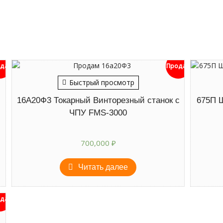
дан
Продан
Быстрый просмотр
16А20Ф3 Токарный Винторезный станок с
675П 
ЧПУ FMS-3000
700,000
₽
Читать далее
дан