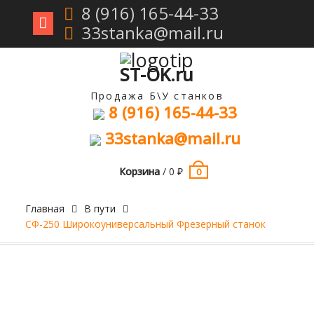
8 (916) 165-44-33
33stanka@mail.ru
Перейти
к
содержимому
ST-OK.ru
Продажа Б\У станков
8 (916) 165-44-33
33stanka@mail.ru
Корзина
/
0
₽
0
Главная
В пути
СФ-250 Широкоуниверсальный Фрезерный станок
Продан