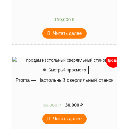
150,000
₽
Читать далее
Продан
Быстрый просмотр
Proma — Настольный сверлильный станок
Первоначальная
Текущая
50,000
₽
30,000
₽
цена
цена:
составляла
30,000 ₽.
Читать далее
50,000 ₽.