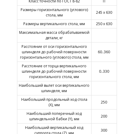
Класс точности по ГОСТ 8-82
П
Размеры горизонтального (углового)
245 х 630
стола, мм
Размеры вертикального стола, мм
250 х 630
Максимальная масса обрабатываемой
детали, кг
Расстояние от оси горизонтального
шпинделя до рабочей поверхности
60..360
горизонтального (углового) стола, мм
Расстояние от торца вертикального
шпинделя до рабочей поверхности
0..330
горизонтального стола, мм
Наибольший вылет оси вертикального
шпинделя, мм
Наибольший продольный ход стола
250
(X), мм
Наибольший поперечный ход
200
шпиндельной бабки (Y), мм
Наибольший вертикальный ход
300
суппорта стола (Z), мм