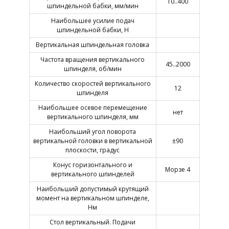
10..400
шпиндельной бабки, мм/мин
Наибольшее усилие подач
шпиндельной бабки, Н
Вертикальная шпиндельная головка
Частота вращения вертикального
45..2000
шпинделя, об/мин
Количество скоростей вертикального
12
шпинделя
Наибольшее осевое перемещение
нет
вертикального шпинделя, мм
Наибольший угол поворота
вертикальной головки в вертикальной
±90
плоскости, градус
Конус горизонтального и
Морзе 4
вертикального шпинделей
Наибольший допустимый крутящий
момент на вертикальном шпинделе,
Нм
Стол вертикальный. Подачи