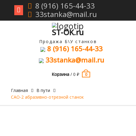
8 (916) 165-44-33
33stanka@mail.ru
Перейти
к
содержимому
ST-OK.ru
Продажа Б\У станков
8 (916) 165-44-33
33stanka@mail.ru
Корзина
/
0
₽
0
Главная
В пути
САО-2 абразивно-отрезной станок
Продан