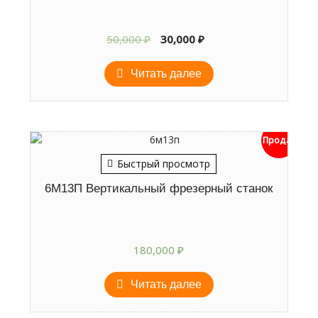
Первоначальная
Текущая
50,000
₽
30,000
₽
цена
цена:
составляла
30,000 ₽.
Читать далее
50,000 ₽.
Продан
Быстрый просмотр
6М13П Вертикальный фрезерный станок
180,000
₽
Читать далее