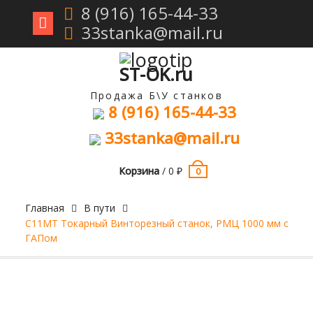
8 (916) 165-44-33
33stanka@mail.ru
Перейти
к
содержимому
ST-OK.ru
Продажа Б\У станков
8 (916) 165-44-33
33stanka@mail.ru
Корзина
/
0
₽
0
Главная
В пути
С11МТ Токарный Винторезный станок, РМЦ 1000 мм с
ГАПом
Продан