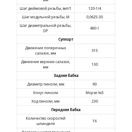
Шаг дюймовой резьбы, вит/1
120-1/4
Шаг модульной резьбы, М
0,0625-30
Шаг диаметральной резьбы,
480-1
DP
Суппорт
Движение поперечных
315
салазок, мм
Движение верхних салазок,
130
мм
Задняя бабка
Диаметр пиноли, мм
90
Конус пиноли
Морзе №5
Ход пиноли, мм
230
Передняя бабка
Количество скоростей
16
шпинделя