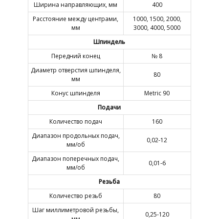
Ширина направляющих, мм
400
Расстояние между центрами,
1000, 1500, 2000,
мм
3000, 4000, 5000
Шпиндель
Передний конец
№ 8
Диаметр отверстия шпинделя,
80
мм
Конус шпинделя
Metric 90
Подачи
Количество подач
160
Диапазон продольных подач,
0,02-12
мм/об
Диапазон поперечных подач,
0,01-6
мм/об
Резьба
Количество резьб
80
Шаг миллиметровой резьбы,
0,25-120
мм