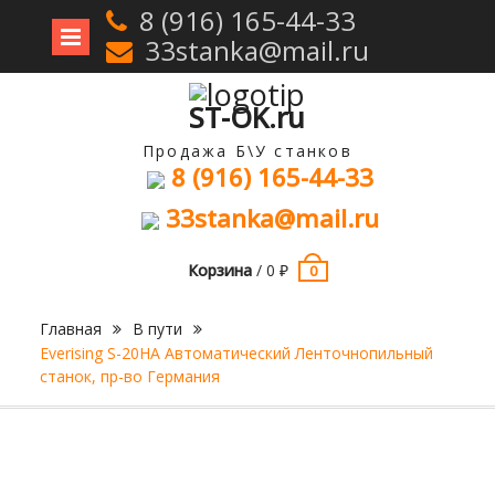
8 (916) 165-44-33
33stanka@mail.ru
Перейти
к
содержимому
ST-OK.ru
Продажа Б\У станков
8 (916) 165-44-33
33stanka@mail.ru
Корзина
/
0
₽
0
Главная
В пути
Everising S-20HA Автоматический Ленточнопильный
станок, пр-во Германия
Продан