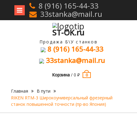
8 (916) 165-44-33
33stanka@mail.ru
Перейти
к
содержимому
ST-OK.ru
Продажа Б\У станков
8 (916) 165-44-33
33stanka@mail.ru
Корзина
/
0
₽
0
Главная
В пути
RIKEN RTM-3 Широкоуниверсальный фрезерный
станок повышенной точности (пр-во Япония)
Продан