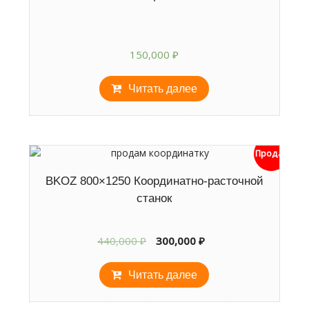
150,000
₽
Читать далее
Продан
BKOZ 800×1250 Координатно-расточной
станок
Первоначальная
Текущая
440,000
₽
300,000
₽
цена
цена:
составляла
300,000 ₽.
Читать далее
440,000 ₽.