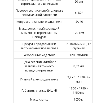
60 мм
вертикального шпинделя
Поворот вертикальной головки в
±180°
вертикальной плоскости
Конус вертикального шпинделя
ISA 40
Макс. допустимый крутящий
момент на вертикальном
120 Н·м
шпинделе
Пределы продольных и
8–400 мм/мин, 18
вертикальных подач стола
ступеней
Ускоренный ход стола
1200 мм/мин
Цена деления лимбов /
заявляемая точность
0,02 мм
позиционирования
2,2 кВт, 1480 об/
Главный электродвигатель
мин
1300 × 1790 ×
Габариты станка, Д×Ш×В
1450 мм
Масса станка
1050 кг