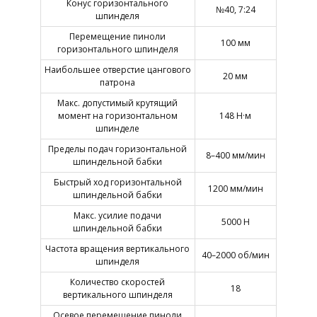
Конус горизонтального
№40, 7:24
шпинделя
Перемещение пиноли
100 мм
горизонтального шпинделя
Наибольшее отверстие цангового
20 мм
патрона
Макс. допустимый крутящий
момент на горизонтальном
148 Н·м
шпинделе
Пределы подач горизонтальной
8–400 мм/мин
шпиндельной бабки
Быстрый ход горизонтальной
1200 мм/мин
шпиндельной бабки
Макс. усилие подачи
5000 Н
шпиндельной бабки
Частота вращения вертикального
40–2000 об/мин
шпинделя
Количество скоростей
18
вертикального шпинделя
Осевое перемещение пиноли