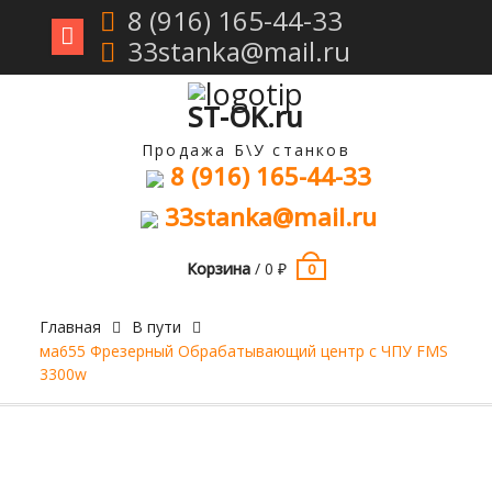
8 (916) 165-44-33
33stanka@mail.ru
Перейти
к
содержимому
ST-OK.ru
Продажа Б\У станков
8 (916) 165-44-33
33stanka@mail.ru
Корзина
/
0
₽
0
Главная
В пути
ма655 Фрезерный Обрабатывающий центр с ЧПУ FMS
3300w
Продан