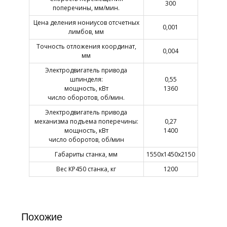
300
поперечины, мм/мин.
Цена деления нониусов отсчетных
0,001
лимбов, мм
Точность отложения координат,
0,004
мм
Электродвигатель привода
шпинделя:
0,55
мощность, кВт
1360
число оборотов, об/мин.
Электродвигатель привода
механизма подъема поперечины:
0,27
мощность, кВт
1400
число оборотов, об/мин
Габариты станка, мм
1550x1450x2150
Вес КР450 станка, кг
1200
Похожие