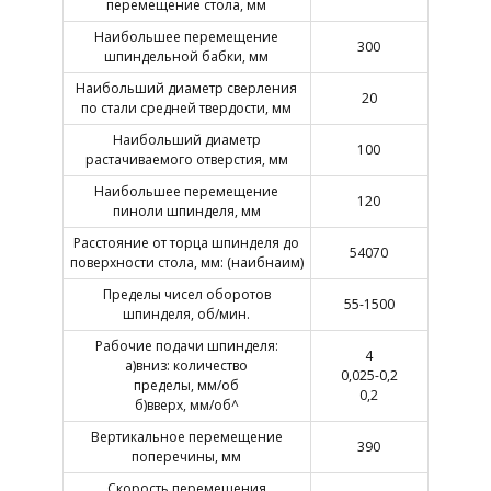
перемещение стола, мм
Наибольшее перемещение
300
шпиндельной бабки, мм
Наибольший диаметр сверления
20
по стали средней твердости, мм
Наибольший диаметр
100
растачиваемого отверстия, мм
Наибольшее перемещение
120
пиноли шпинделя, мм
Расстояние от торца шпинделя до
54070
поверхности стола, мм: (наибнаим)
Пределы чисел оборотов
55-1500
шпинделя, об/мин.
Рабочие подачи шпинделя:
4
а)вниз: количество
0,025-0,2
пределы, мм/об
0,2
б)вверх, мм/об^
Вертикальное перемещение
390
поперечины, мм
Скорость перемещения