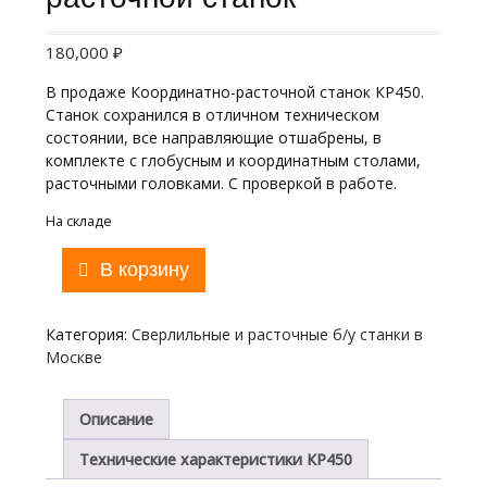
180,000
₽
В продаже Координатно-расточной станок КР450.
Станок сохранился в отличном техническом
состоянии, все направляющие отшабрены, в
комплекте с глобусным и координатным столами,
расточными головками. С проверкой в работе.
На складе
Количество
В корзину
товара
КР450
Координатно-
Категория:
Сверлильные и расточные б/у станки в
расточной
Москве
станок
Описание
Технические характеристики КР450