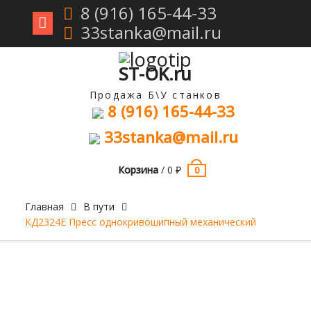
8 (916) 165-44-33
33stanka@mail.ru
Перейти
к
содержимому
ST-OK.ru
Продажа Б\У станков
8 (916) 165-44-33
33stanka@mail.ru
Корзина
/
0
₽
0
Главная
В пути
КД2324Е Пресс однокривошипный механический
Продан