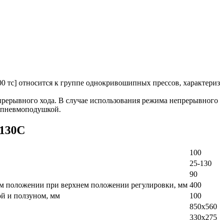
 тс] относится к группе однокривошипных прессов, характериз
рерывного хода. В случае использования режима непрерывного х
 пневмоподушкой.
2130С
100
25-130
90
ем положении при верхнем положении регулировки, мм
400
й и ползуном, мм
100
850х560
330х275