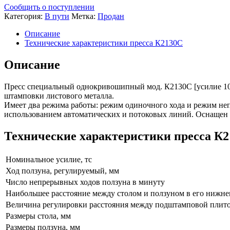
Сообщить о поступлении
Категория:
В пути
Метка:
Продан
Описание
Технические характеристики пресса К2130С
Описание
Пресс специальный однокривошипный мод. К2130С [усилие 100
штамповки листового металла.
Имеет два режима работы: режим одиночного хода и режим неп
использованием автоматических и потоковых линий. Оснащен
Технические характеристики пресса К
Номинальное усилие, тс
Ход ползуна, регулируемый, мм
Число непрерывных ходов ползуна в минуту
Наибольшее расстояние между столом и ползуном в его нижн
Величина регулировки расстояния между подштамповой плито
Размеры стола, мм
Размеры ползуна, мм