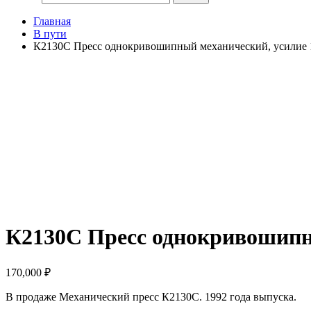
Главная
В пути
К2130С Пресс однокривошипный механический, усилие 
Продан
К2130С Пресс однокривошипн
170,000
₽
В продаже Механический пресс К2130С. 1992 года выпуска.