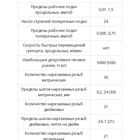
Пределы рабочих подач
0,01..1,5
продольных, мм/об
Число ступеней поперечных подач
24
Пределы рабочих подач
0,005..0,75
поперечных, мм/об
Скорость быстрых перемещений
нет
суппорта, продольных, м/мин
Наибольшее допустимое тяговое
5000 (500)
усилие, Н (кг)
Количество нарезаемых резьб
30
метрических
Пределы шагов нарезаемых резьб
0,2..24 (30)
метрических, мм
Количество нарезаемых резьб
21
дюймовых
Пределы шагов нарезаемых резьб
24..1 (21)
дюймовых, ниток на дюйм
Количество нарезаемых резьб
21
модульных