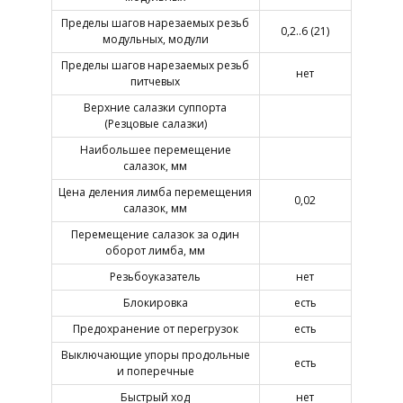
Пределы шагов нарезаемых резьб
0,2..6 (21)
модульных, модули
Пределы шагов нарезаемых резьб
нет
питчевых
Верхние салазки суппорта
(Резцовые салазки)
Наибольшее перемещение
салазок, мм
Цена деления лимба перемещения
0,02
салазок, мм
Перемещение салазок за один
оборот лимба, мм
Резьбоуказатель
нет
Блокировка
есть
Предохранение от перегрузок
есть
Выключающие упоры продольные
есть
и поперечные
Быстрый ход
нет