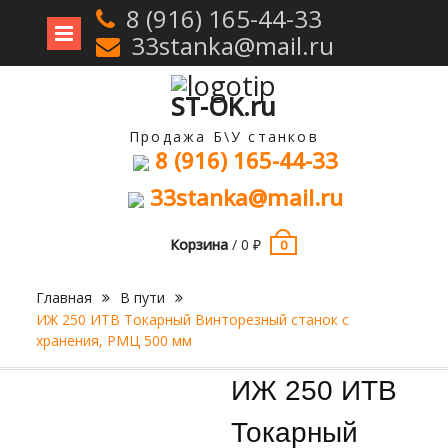
8 (916) 165-44-33
33stanka@mail.ru
Перейти
к
содержимому
ST-OK.ru
Продажа Б\У станков
8 (916) 165-44-33
33stanka@mail.ru
Корзина
/
0
₽
0
Главная
В пути
ИЖ 250 ИТВ Токарный Винторезный станок с
хранения, РМЦ 500 мм
Продан
ИЖ 250 ИТВ
Токарный