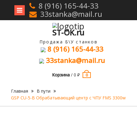
8 (916) 165-44-33
33stanka@mail.ru
Перейти
к
содержимому
ST-OK.ru
Продажа Б\У станков
8 (916) 165-44-33
33stanka@mail.ru
Корзина
/
0
₽
0
Главная
В пути
GSP CU-5-B Обрабатывающий центр с ЧПУ FMS 3300w
Продан