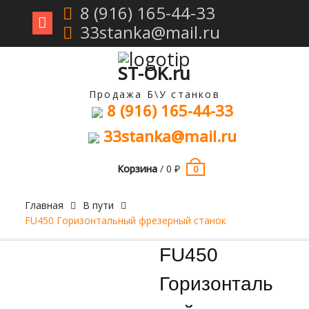
8 (916) 165-44-33
33stanka@mail.ru
Перейти
к
содержимому
ST-OK.ru
Продажа Б\У станков
8 (916) 165-44-33
33stanka@mail.ru
Корзина
/
0
₽
0
Главная
В пути
FU450 Горизонтальный фрезерный станок
Продан
FU450
Горизонталь