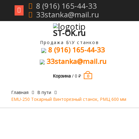
8 (916) 165-44-33
33stanka@mail.ru
Перейти
к
содержимому
ST-OK.ru
Продажа Б\У станков
8 (916) 165-44-33
33stanka@mail.ru
Корзина
/
0
₽
0
Главная
В пути
EMU-250 Токарный Винторезный станок, РМЦ 600 мм
Продан