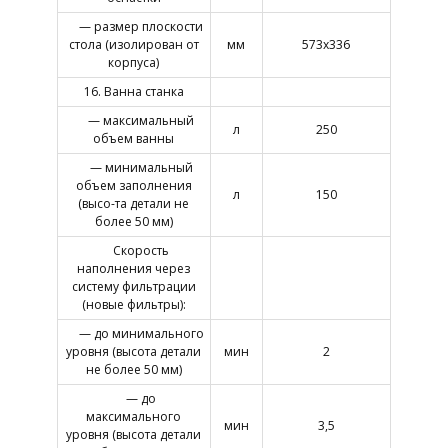
— размер плоскости
стола (изолирован от
мм
573х336
корпуса)
16. Ванна станка
— максимальный
л
250
объем ванны
— минимальный
объем заполнения
л
150
(высо-та детали не
более 50 мм)
Скорость
наполнения через
систему фильтрации
(новые фильтры):
— до минимального
уровня (высота детали
мин
2
не более 50 мм)
— до
максимального
мин
3,5
уровня (высота детали