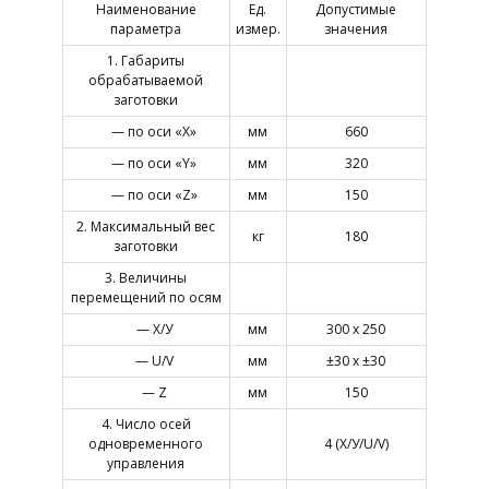
Наименование
Ед.
Допустимые
параметра
измер.
значения
1. Габариты
обрабатываемой
заготовки
— по оси «Х»
мм
660
— по оси «Y»
мм
320
— по оси «Z»
мм
150
2. Максимальный вес
кг
180
заготовки
3. Величины
перемещений по осям
— Х/У
мм
300 х 250
— U/V
мм
±30 х ±30
— Z
мм
150
4. Число осей
одновременного
4 (Х/У/U/V)
управления