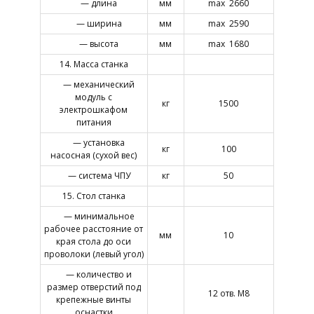
— длина
мм
max 2660
— ширина
мм
max 2590
— высота
мм
max 1680
14. Масса станка
— механический
модуль с
кг
1500
электрошкафом
питания
— установка
кг
100
насосная (сухой вес)
— система ЧПУ
кг
50
15. Стол станка
— минимальное
рабочее расстояние от
мм
10
края стола до оси
проволоки (левый угол)
— количество и
размер отверстий под
12 отв. М8
крепежные винты
оснастки