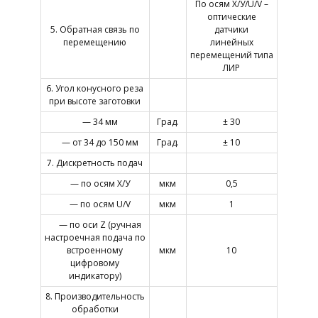
По осям Х/У/U/V –
оптические
5. Обратная связь по
датчики
перемещению
линейных
перемещений типа
ЛИР
6. Угол конусного реза
при высоте заготовки
— 34 мм
Град.
± 30
— от 34 до 150 мм
Град.
± 10
7. Дискретность подач
— по осям Х/У
мкм
0,5
— по осям U/V
мкм
1
— по оси Z (ручная
настроечная подача по
встроенному
мкм
10
цифровому
индикатору)
8. Производительность
обработки