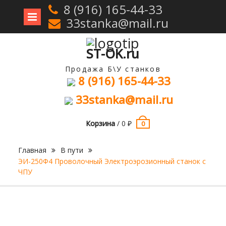
8 (916) 165-44-33
33stanka@mail.ru
Перейти
к
содержимому
ST-OK.ru
Продажа Б\У станков
8 (916) 165-44-33
33stanka@mail.ru
Корзина
/
0
₽
0
Главная
В пути
ЭИ-250Ф4 Проволочный Электроэрозионный станок с
ЧПУ
Продан