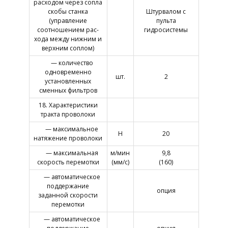
расходом через сопла
скобы станка
Штурвалом с
(управление
пульта
соотношением рас-
гидросистемы
хода между нижним и
верхним соплом)
— количество
одновременно
шт.
2
установленных
сменных фильтров
18. Характеристики
тракта проволоки
— максимальное
Н
20
натяжение проволоки
— максимальная
м/мин
9,8
скорость перемотки
(мм/с)
(160)
— автоматическое
поддержание
опция
заданной скорости
перемотки
— автоматическое