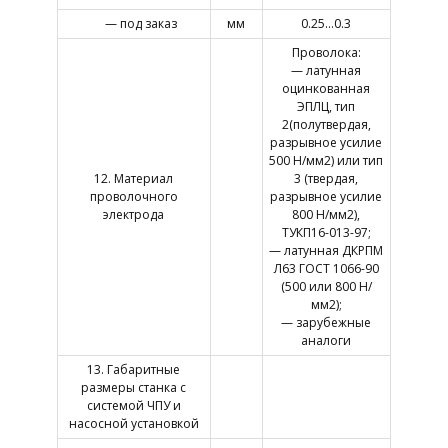
— под заказ
мм
0.25…0.3
Проволока:
— латунная
оцинкованная
ЭПЛЦ, тип
2(полутвердая,
разрывное усилие
500 Н/мм2) или тип
12. Материал
3 (твердая,
проволочного
разрывное усилие
электрода
800 Н/мм2),
ТУКП16-013-97;
— латунная ДКРПМ
Л63 ГОСТ 1066-90
(500 или 800 Н/
мм2);
— зарубежные
аналоги
13. Габаритные
размеры станка с
системой ЧПУ и
насосной установкой