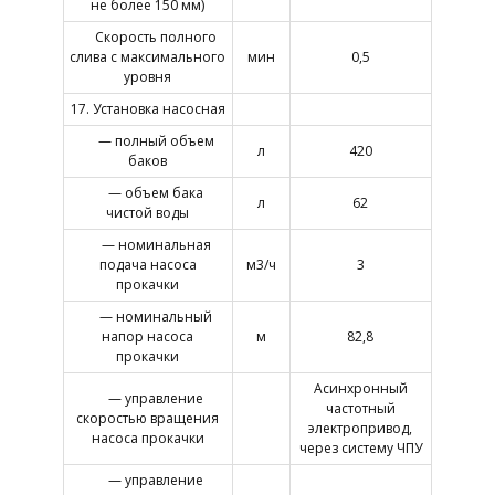
не более 150 мм)
Скорость полного
слива с максимального
мин
0,5
уровня
17. Установка насосная
— полный объем
л
420
баков
— объем бака
л
62
чистой воды
— номинальная
подача насоса
м3/ч
3
прокачки
— номинальный
напор насоса
м
82,8
прокачки
Асинхронный
— управление
частотный
скоростью вращения
электропривод,
насоса прокачки
через систему ЧПУ
— управление