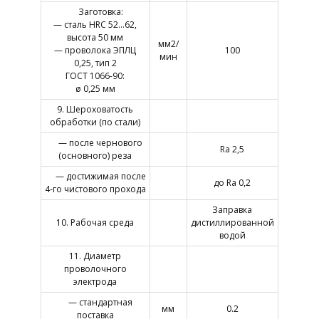
Заготовка:
— сталь HRC 52…62,
высота 50 мм
мм2/
— проволока ЭПЛЦ
100
мин
0,25, тип 2
ГОСТ 1066-90:
ø 0,25 мм
9. Шероховатость
обработки (по стали)
— после чернового
Rа 2,5
(основного) реза
— достижимая после
до Rа 0,2
4-го чистового прохода
Заправка
10. Рабочая среда
дистиллированной
водой
11. Диаметр
проволочного
электрода
— стандартная
мм
0.2
поставка