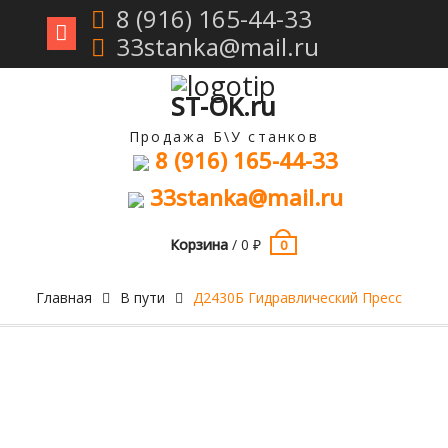
8 (916) 165-44-33
33stanka@mail.ru
Перейти
к
содержимому
ST-OK.ru
Продажа Б\У станков
8 (916) 165-44-33
33stanka@mail.ru
Корзина
/
0
₽
0
Главная
В пути
Д2430Б Гидравлический Пресс
Продан