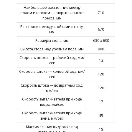
Наибольшее расстояние между
столом и штоком — открытая высота
710
пресса, мм
Расстояние между стойками в свету,
670
мм
Размеры стола, мм
630 х 630
Высота стола над уровнем пола, мм
900
Скорость штока — рабочий ход, мм/
4,2
сек
Скорость штока — холостой ход, мм/
120
сек
Скорость штока — возвратный ход,
120
мм/сек
Скорость выталкивателя при ходе
17
вверх, мм/сек
Скорость выталкивателя при ходе
45
вниз, мм/сек
Максимальная выдержка под
15