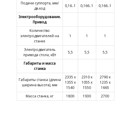
Подачи суппорта, мм/
0,16..1
0,166..1
0,166..1
дв.ход
Электрооборудование.
Привод
Количество
электродвигателей на
1
1
1
станке
Электродвигатель
5,5
5,5
5,5
привода стола, кВт
Габариты и масса
станка
2335 х
2310 х
2790 х
Габариты станка (длина
1355 х
1055 х
1235 х
ширина высота), мм
1540
1550
1665
Масса станка, кг
1800
1930
2700