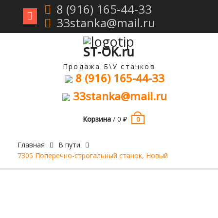
8 (916) 165-44-33
33stanka@mail.ru
Перейти
к
содержимому
ST-OK.ru
Продажа Б\У станков
8 (916) 165-44-33
33stanka@mail.ru
Корзина
/
0
₽
0
Главная
В пути
7305 Поперечно-строгальный станок, Новый
Продан