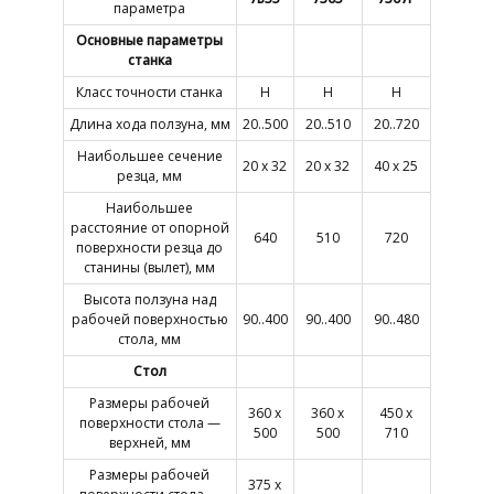
параметра
Основные параметры
станка
Класс точности станка
Н
Н
Н
Длина хода ползуна, мм
20..500
20..510
20..720
Наибольшее сечение
20 х 32
20 х 32
40 х 25
резца, мм
Наибольшее
расстояние от опорной
640
510
720
поверхности резца до
станины (вылет), мм
Высота ползуна над
рабочей поверхностью
90..400
90..400
90..480
стола, мм
Стол
Размеры рабочей
360 х
360 х
450 х
поверхности стола —
500
500
710
верхней, мм
Размеры рабочей
375 х