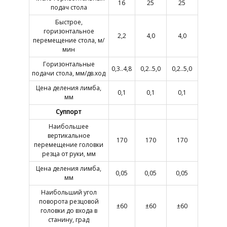
16
25
25
подач стола
Быстрое,
горизонтальное
2,2
4,0
4,0
перемещение стола, м/
мин
Горизонтальные
0,3..4,8
0,2..5,0
0,2..5,0
подачи стола, мм/дв.ход
Цена деления лимба,
0,1
0,1
0,1
мм
Суппорт
Наибольшее
вертикальное
170
170
170
перемещение головки
резца от руки, мм
Цена деления лимба,
0,05
0,05
0,05
мм
Наибольший угол
поворота резцовой
±60
±60
±60
головки до входа в
станину, град