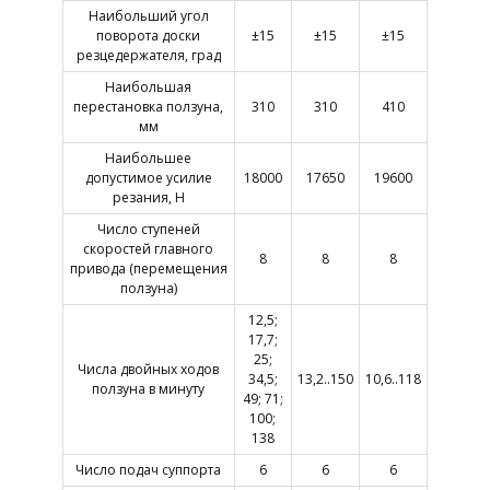
Наибольший угол
поворота доски
±15
±15
±15
резцедержателя, град
Наибольшая
перестановка ползуна,
310
310
410
мм
Наибольшее
допустимое усилие
18000
17650
19600
резания, Н
Число ступеней
скоростей главного
8
8
8
привода (перемещения
ползуна)
12,5;
17,7;
25;
Числа двойных ходов
34,5;
13,2..150
10,6..118
ползуна в минуту
49; 71;
100;
138
Число подач суппорта
6
6
6