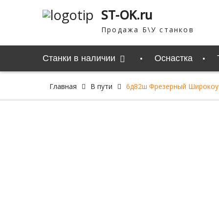
Перейти
ST-OK.ru
к
содержимому
Продажа Б\У станков
Станки в наличии
Оснастка
Главная
В пути
6д82ш Фрезерный Широкоу