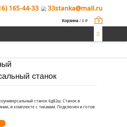
16) 165-44-33
33stanka@mail.ru
Корзина
/
0
₽
0
ный
альный станок
оуниверсальный станок 6д82ш. Станок в
нии, в комплекте с тикамии. Подключен и готов