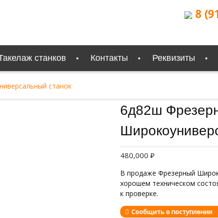
8 (9
Такелаж станков
Контакты
Реквизиты
ниверсальный станок
Продан
6д82ш Фрезер
Широкоуниверс
480,000
₽
В продаже Фрезерный Широк
хорошем техническом состоя
к проверке.
Сообщить о поступлении