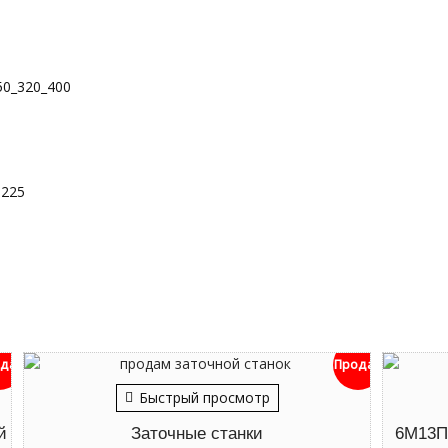
50_320_400
3225
дан
Продан
Быстрый просмотр
й
Заточные станки
6М13П