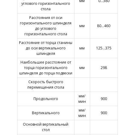
мм
0…380
углового горизонтального
стола
Расстояния от оси
горизонтального шпинделя
мм
80…460
до углового
горизонтального стола
Расстояние от торца станины
до оси вертикального
мм
125…375
шпинделя
Наибольшее расстояние от
торца горизонтального
мм
298
шпинделя до торца подвески
Скорость быстрого
перемещения стола
мм/
Продольного
900
мин
мм/
Вертикального
900
мин
Основной вертикальный
стол