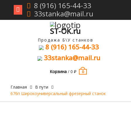
8 (916) 165-44-33
33stanka@mail.ru
Перейти
к
содержимому
ST-OK.ru
Продажа Б\У станков
8 (916) 165-44-33
33stanka@mail.ru
Корзина
/
0
₽
0
Главная
В пути
676п Широкоуниверсальный фрезерный станок
Продан