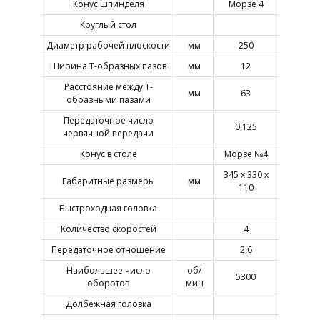
Конус шпинделя
Морзе 4
Круглый стол
Диаметр рабочей плоскости
мм
250
Ширина Т-образных пазов
мм
12
Расстояние между Т-
мм
63
образными пазами
Передаточное число
0,125
червячной передачи
Конус в столе
Морзе №4
345 х 330 х
Габаритные размеры
мм
110
Быстроходная головка
Количество скоростей
4
Передаточное отношение
2,6
Наибольшее число
об/
5300
оборотов
мин
Долбежная головка