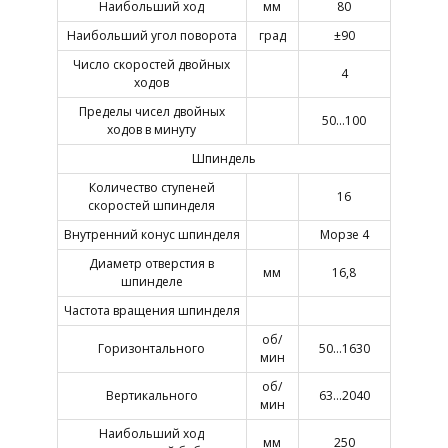
Наибольший ход
мм
80
Наибольший угол поворота
град
±90
Число скоростей двойных
4
ходов
Пределы чисел двойных
50…100
ходов в минуту
Шпиндель
Количество ступеней
16
скоростей шпинделя
Внутренний конус шпинделя
Морзе 4
Диаметр отверстия в
мм
16,8
шпинделе
Частота вращения шпинделя
об/
Горизонтального
50…1630
мин
об/
Вертикального
63…2040
мин
Наибольший ход
мм
250