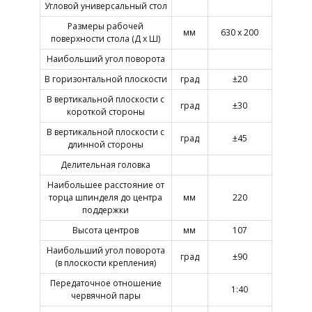
Угловой универсальный стол
Размеры рабочей
мм
630 х 200
поверхности стола (Д х Ш)
Наибольший угол поворота
В горизонтальной плоскости
град
±20
В вертикальной плоскости с
град
±30
короткой стороны
В вертикальной плоскости с
град
±45
длинной стороны
Делительная головка
Наибольшее расстояние от
торца шпинделя до центра
мм
220
поддержки
Высота центров
мм
107
Наибольший угол поворота
град
±90
(в плоскости крепления)
Передаточное отношение
1:40
червячной пары