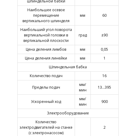
шпиндельной бабки
Наибольшее осевое
перемещение
мм
60
вертикального шпинделя
Наибольший угол поворота
вертикальной головки в
град
±90
вертикальной плоскости
Цена деления лимбов
мм
0,05
Цена деления линейки
мм
1
Шпиндельная бабка
Количество подач
16
мм/
Пределы подач
13…395
мин
мм/
Ускоренный ход
900
мин
Электрооборудование
Количество
электродвигателей на станке
2
(с электронасосом)