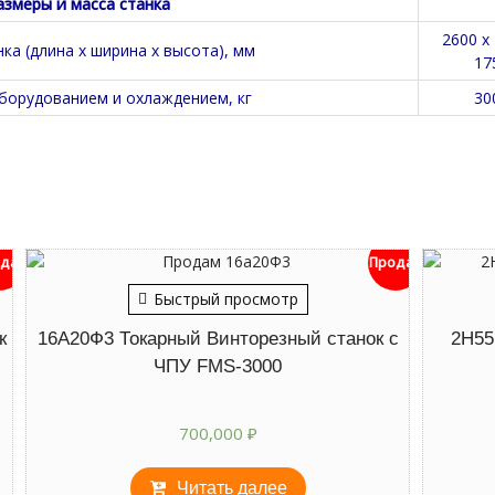
змеры и масса станка
2600 х 
ка (длина х ширина х высота), мм
17
борудованием и охлаждением, кг
30
дан
Продан
Быстрый просмотр
к
16А20Ф3 Токарный Винторезный станок с
2Н55
ЧПУ FMS-3000
700,000
₽
Читать далее