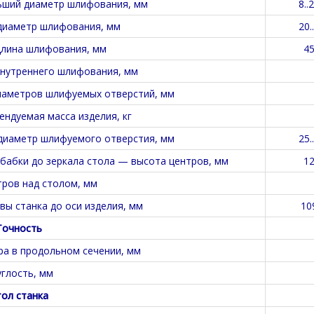
ьший диаметр шлифования, мм
8..
диаметр шлифования, мм
20.
лина шлифования, мм
4
нутреннего шлифования, мм
иаметров шлифуемых отверстий, мм
ндуемая масса изделия, кг
диаметр шлифуемого отверстия, мм
25.
 бабки до зеркала стола — высота центров, мм
1
ров над столом, мм
вы станка до оси изделия, мм
10
Точность
а в продольном сечении, мм
углость, мм
ол станка