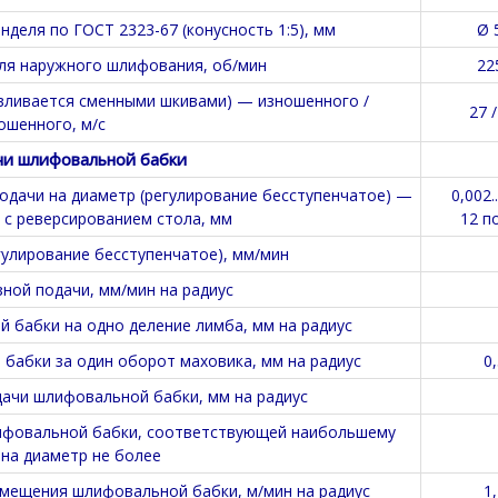
деля по ГОСТ 2323-67 (конусность 1:5), мм
Ø 
ля наружного шлифования, об/мин
22
вливается сменными шкивами) — изношенного /
27 /
ошенного, м/с
чи шлифовальной бабки
одачи на диаметр (регулирование бесступенчатое) —
0,002.
 с реверсированием стола, мм
12 п
гулирование бесступенчатое), мм/мин
зной подачи, мм/мин на радиус
бабки на одно деление лимба, мм на радиус
абки за один оборот маховика, мм на радиус
0,
ачи шлифовальной бабки, мм на радиус
ифовальной бабки, соответствующей наибольшему
 на диаметр не более
мещения шлифовальной бабки, м/мин на радиус
1,