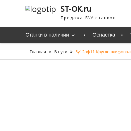
Перейти
ST-OK.ru
к
содержимому
Продажа Б\У станков
Станки в наличии
Оснастка
Главная
В пути
3у12аф11 Круглошлифовал