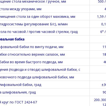
ение стола механическое / ручное, мм
500 /
стола между упорами, мм
емещения стола за один оборот маховика, мм
1,59 /
гидросистемы (регулирование Б/с), м/мин
0,1
ола по часовой / против часовой стрелки, град
6° /
вальная бабка
овальной бабки по винту подачи, мм
1
ки относительно верхних салазок, мм
1
абки во время быстрого подвода, мм
4
ния (подвода и отвода) шлифовальной бабки, с
новочного подвода шлифовальной бабки, мм
лифовальной бабки, град
±3
а шлифовальния, град
9
200..300
круг по ГОСТ 2424-67
1