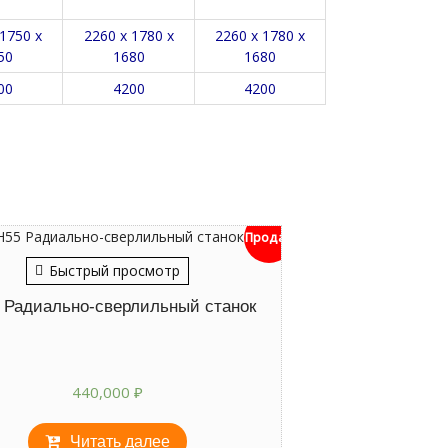
1750 х
2260 х 1780 х
2260 х 1780 х
50
1680
1680
00
4200
4200
Продан
Быстрый просмотр
 Радиально-сверлильный станок
440,000
₽
Читать далее