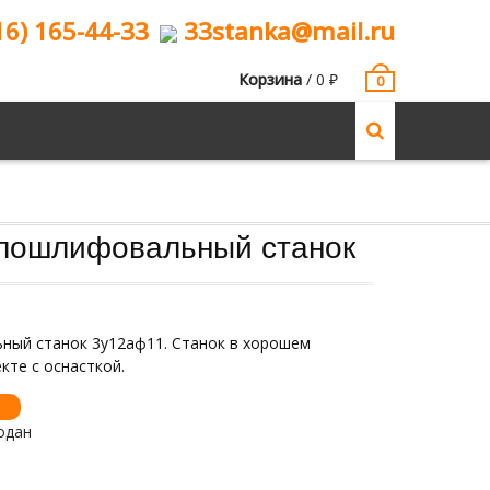
16) 165-44-33
33stanka@mail.ru
Корзина
/
0
₽
0
лошлифовальный станок
ный станок 3у12аф11. Станок в хорошем
екте с оснасткой.
одан