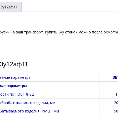
 3у12аф11
рузки на ваш транспорт. Купить б/у станок можно после осмотра
 3у12аф11
вание параметра
3Б
ные параметры
ности по ГОСТ 8-82
обрабатываемого изделия, мм
2
батываемого изделия (РМЦ), мм
5