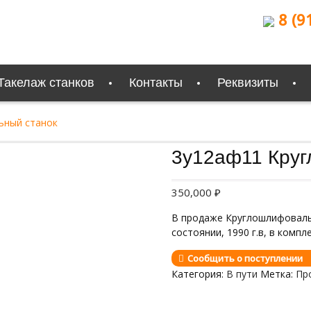
8 (9
Такелаж станков
Контакты
Реквизиты
ьный станок
Продан
3у12аф11 Круг
350,000
₽
В продаже Круглошлифоваль
состоянии, 1990 г.в, в компл
Сообщить о поступлении
Категория:
В пути
Метка:
Пр