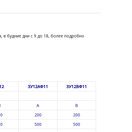
, в будние дни с 9 до 18, более подробно
12
3У12АФ11
3У12ВФ11
П
А
В
00
200
200
00
500
500