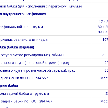
ой бабки (для исполнения с перегоном), мм/мин
я внутреннего шлифования
17 х 2
лифовальной головки, мм
30 х 2
40 х 3
тришлифовального шпинделя
16
бка (бабка изделия)
есступенчатое регулирование), об/мин
78..
льного круга (по часовой стрелке), град
9
льного круга (против часовой стрелки), град
3
дней бабки по ГОСТ 2847-67
Мор
дняя бабка
оли задней бабки от руки, мм
2
 задней бабки по ГОСТ 2847-67
Мор