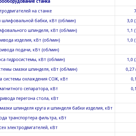
рооборудование станка
тродвигателей на станке
 шлифовальной бабки, кВт (об/мин)
3,0 
фовального шпинделя, кВт (об/мин)
1,1 
ивода изделия, кВт (об/мин)
1,0 
ривода подачи, кВт (об/мин)
са гидросистемы, кВт (об/мин)
1,0 
стемы смазки шпинделя, кВт (об/мин)
0,27 
а системы охлаждения СОЖ, кВт
0,
агнитного сепаратора, кВт
0,
ривода перегона стола, кВт
азки шпинделя круга и шпинделя бабки изделия, кВт
ода транспортера фильтра, кВт
ех электродвигателей, кВт