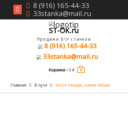
8 (916) 165-44-33
33stanka@mail.ru
Перейти
к
содержимому
ST-OK.ru
Продажа Б\У станков
8 (916) 165-44-33
33stanka@mail.ru
Корзина
/
0
₽
0
Главная
В пути
3к634 Наждак, камни 400мм
Продан