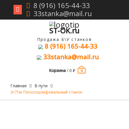
8 (916) 165-44-33
33stanka@mail.ru
Перейти
к
содержимому
ST-OK.ru
Продажа Б\У станков
8 (916) 165-44-33
33stanka@mail.ru
Корзина
/
0
₽
0
Главная
В пути
3г71м Плоскошлифовальный станок
Продан