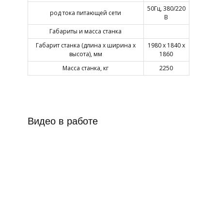
50Гц, 380/220
род тока питающей сети
В
Габариты и масса станка
Габарит станка (длина х ширина х
1980 х 1840 х
высота), мм
1860
Масса станка, кг
2250
Видео в работе