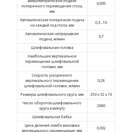
микрометрической подачи
0,005
поперечного перемещения стола,
мм
Автоматическая поперечная подача
0,3…10
на каждый ход стола, мм
Автоматическая непрерывная
0,7
подача, м/мин
Шлифовальная головка
Наибольшее вертикальное
перемещение шлифовальной
головки, мм
Скорость ускоренного
вертикального перемещения
0,28
шлифовальной головки, м/мин
Размеры шлифовального круга, мм
250 х 32 х 76
Число оборотов шлифовального
2680
круга в минуту
Шлифовальная бабка
Цена деления лимба маховика
0,002
вертикального перемещения, мм