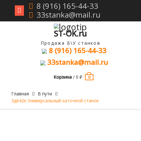
8 (916) 165-44-33
33stanka@mail.ru
Перейти
к
содержимому
ST-OK.ru
Продажа Б\У станков
8 (916) 165-44-33
33stanka@mail.ru
Корзина
/
0
₽
0
Главная
В пути
3д642е Универсальный заточной станок
Продан