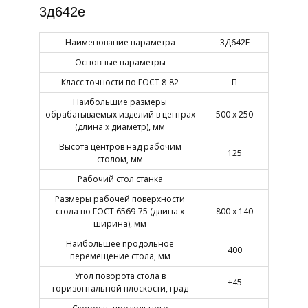
3д642е
Наименование параметра
3Д642Е
Основные параметры
Класс точности по ГОСТ 8-82
П
Наибольшие размеры
обрабатываемых изделий в центрах
500 х 250
(длина х диаметр), мм
Высота центров над рабочим
125
столом, мм
Рабочий стол станка
Размеры рабочей поверхности
стола по ГОСТ 6569-75 (длина х
800 х 140
ширина), мм
Наибольшее продольное
400
перемещение стола, мм
Угол поворота стола в
±45
горизонтальной плоскости, град