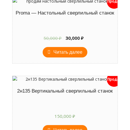
Продан
Proma — Настольный сверлильный станок
Первоначальная
Текущая
50,000
₽
30,000
₽
цена
цена:
составляла
30,000 ₽.
Читать далее
50,000 ₽.
Продан
2н135 Вертикальный сверлильный станок
150,000
₽