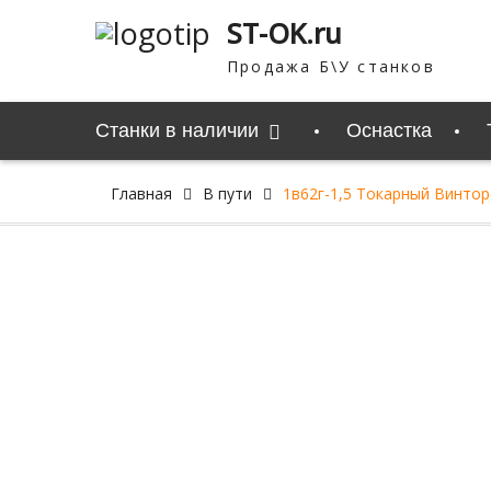
Перейти
ST-OK.ru
к
содержимому
Продажа Б\У станков
Станки в наличии
Оснастка
Главная
В пути
1в62г-1,5 Токарный Винтор