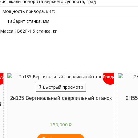
ния шкалы поворота верхнего суппорта, град
Мощность привода, кВт:
Габарит станка, мм
Масса
1В62Г-1,5
станка, кг
дан
Продан
Быстрый просмотр
2н135 Вертикальный сверлильный станок
2Н55
й
150,000
₽