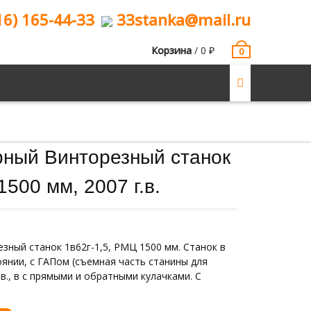
16) 165-44-33
33stanka@mail.ru
Корзина
/
0
₽
0
арный Винторезный станок
500 мм, 2007 г.в.
зный станок 1в62г-1,5, РМЦ 1500 мм. Станок в
янии, с ГАПом (съемная часть станины для
.в., в с прямыми и обратными кулачками. С