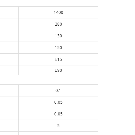
1400
280
130
150
±15
±90
0.1
0,05
0,05
5