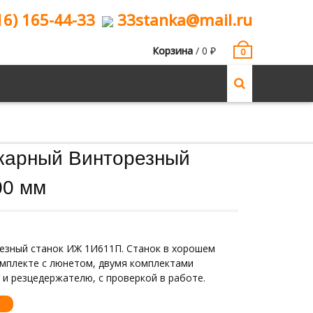
16) 165-44-33
33stanka@mail.ru
Корзина
/
0
₽
0
карный Винторезный
00 мм
езный станок ИЖ 1И611П. Станок в хорошем
омплекте с люнетом, двумя комплектами
 и резцедержателю, с проверкой в работе.