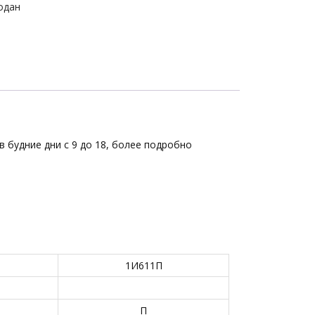
одан
в будние дни с 9 до 18, более подробно
1И611П
П