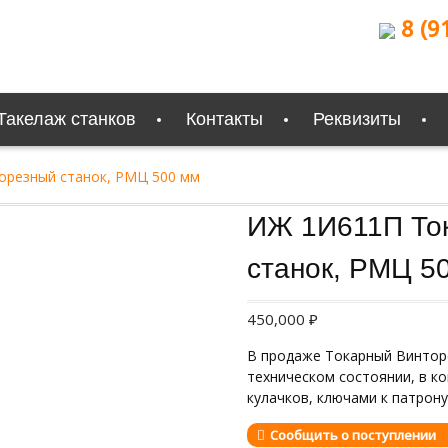
8 (9
Такелаж станков
Контакты
Реквизиты
орезный станок, РМЦ 500 мм
Продан
ИЖ 1И611П То
станок, РМЦ 5
450,000
₽
В продаже Токарный Винтор
техническом состоянии, в к
кулачков, ключами к патрону
Сообщить о поступлении