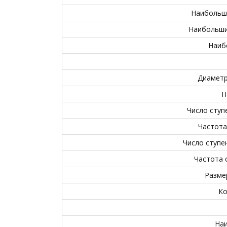
Наибольши
Наибольши
Наиб
Диаметр
Н
Число ступ
Частота
Число ступе
Частота 
Разме
Ко
Наи