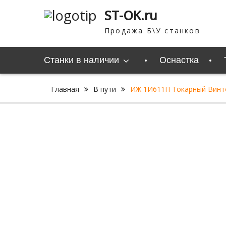
Перейти
ST-OK.ru
к
содержимому
Продажа Б\У станков
Станки в наличии
Оснастка
Главная
В пути
ИЖ 1И611П Токарный Винт