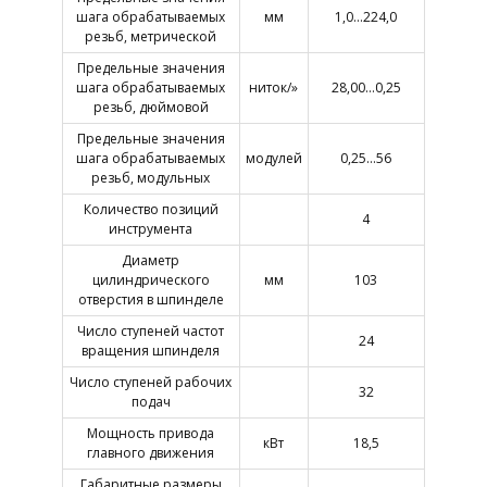
шага обрабатываемых
мм
1,0…224,0
резьб, метрической
Предельные значения
шага обрабатываемых
ниток/»
28,00…0,25
резьб, дюймовой
Предельные значения
шага обрабатываемых
модулей
0,25…56
резьб, модульных
Количество позиций
4
инструмента
Диаметр
цилиндрического
мм
103
отверстия в шпинделе
Число ступеней частот
24
вращения шпинделя
Число ступеней рабочих
32
подач
Мощность привода
кВт
18,5
главного движения
Габаритные размеры