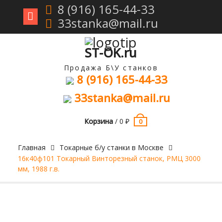
8 (916) 165-44-33
33stanka@mail.ru
Перейти
к
содержимому
ST-OK.ru
Продажа Б\У станков
8 (916) 165-44-33
33stanka@mail.ru
Корзина
/
0
₽
0
Главная
Токарные б/у станки в Москве
16к40ф101 Токарный Винторезный станок, РМЦ 3000
мм, 1988 г.в.