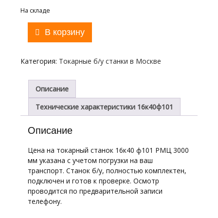
На складе
Количество
В корзину
товара
16к40ф101
Токарный
Категория:
Токарные б/у станки в Москве
Винторезный
станок,
РМЦ
Описание
3000
Технические характеристики 16к40ф101
мм,
1988
г.в.
Описание
Цена на токарный станок 16к40 ф101 РМЦ 3000
мм указана с учетом погрузки на ваш
транспорт. Станок б/у, полностью комплектен,
подключен и готов к проверке. Осмотр
проводится по предварительной записи
телефону.