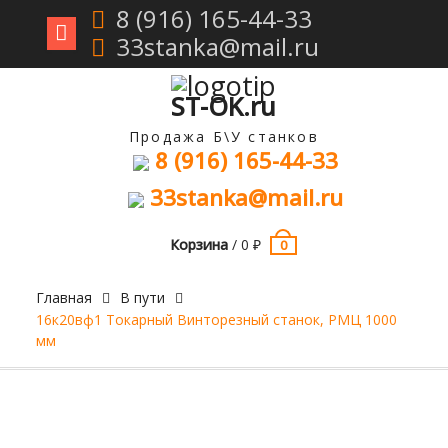
8 (916) 165-44-33
33stanka@mail.ru
Перейти
к
содержимому
ST-OK.ru
Продажа Б\У станков
8 (916) 165-44-33
33stanka@mail.ru
Корзина
/
0
₽
0
Главная
В пути
16к20вф1 Токарный Винторезный станок, РМЦ 1000
мм
Продан